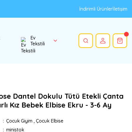
İndirimli Ürünler
İletişim
k
Ev
Tekstili
ose Dantel Dokulu Tütü Etekli Çanta
lı Kız Bebek Elbise Ekru - 3-6 Ay
Çocuk Giyim
,
Çocuk Elbise
ministok