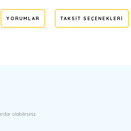
YORUMLAR
TAKSIT SEÇENEKLERI
a yetersiz gördüğünüz noktaları öneri formunu kullanarak tarafımıza ilete
Bu ürüne ilk yorumu siz yapın!
Yorum Yaz
ar olabilirsiniz.