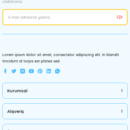
olabilirsiniz.
Ürün resmi kalitesiz, bozuk veya görüntülenemiyor.
Ürün açıklamasında eksik bilgiler bulunuyor.
Ürün bilgilerinde hatalar bulunuyor.
Ürün fiyatı diğer sitelerden daha pahalı.
Bu ürüne benzer farklı alternatifler olmalı.
Lorem ipsum dolor sit amet, consectetur adipiscing elit. In blandit
tincidunt id turpis est platea sed.
Gönder
Kurumsal
Alışveriş