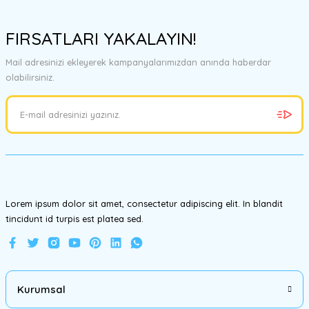
Bu ürünün fiyat bilgisi, resim, ürün açıklamalarında ve diğer
konularda yetersiz gördüğünüz noktaları öneri formunu kullanarak
FIRSATLARI YAKALAYIN!
tarafımıza iletebilirsiniz.
Görüş ve önerileriniz için teşekkür ederiz.
Mail adresinizi ekleyerek kampanyalarımızdan anında haberdar
olabilirsiniz.
Ürün resmi kalitesiz, bozuk veya görüntülenemiyor.
Ürün açıklamasında eksik bilgiler bulunuyor.
Ürün bilgilerinde hatalar bulunuyor.
Ürün fiyatı diğer sitelerden daha pahalı.
Bu ürüne benzer farklı alternatifler olmalı.
Lorem ipsum dolor sit amet, consectetur adipiscing elit. In blandit
tincidunt id turpis est platea sed.
Gönder
Kurumsal