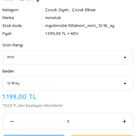
Kategori
Çocuk Giyim
,
Çocuk Elbise
Marka
ministok
Stok Kodu
mgolmns06-105dmint_mint_12-18_ay
Fiyat
1.090,00 TL + KDV
Ürün Rengi
Beden
1.199,00 TL
*122,11 TL den başlayan taksitlerle!