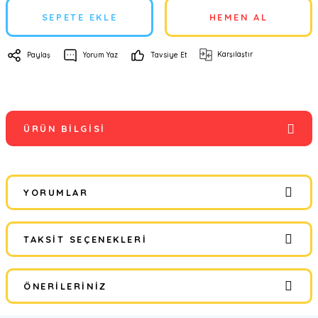
SEPETE EKLE
HEMEN AL
Karşılaştır
Paylaş
Yorum Yaz
Tavsiye Et
ÜRÜN BILGISI
YORUMLAR
TAKSIT SEÇENEKLERI
Bu ürüne ilk yorumu siz yapın!
ÖNERILERINIZ
Yorum Yaz