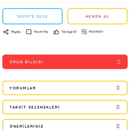
SEPETE EKLE
HEMEN AL
Karşılaştır
Paylaş
Yorum Yaz
Tavsiye Et
ÜRÜN BILGISI
YORUMLAR
TAKSIT SEÇENEKLERI
Bu ürüne ilk yorumu siz yapın!
ÖNERILERINIZ