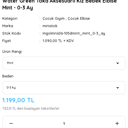
Water Green Toka Aksesuarlı Kız Bebek Elbise
Mint - 0-3 Ay
Kategori
Çocuk Giyim
,
Çocuk Elbise
Marka
ministok
Stok Kodu
mgolmns06-105dmint_mint_0-3_ay
Fiyat
1.090,00 TL + KDV
Ürün Rengi
Beden
1.199,00 TL
*122,11 TL den başlayan taksitlerle!