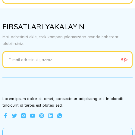
Yorum Yaz
Bu ürünün fiyat bilgisi, resim, ürün açıklamalarında ve diğer
konularda yetersiz gördüğünüz noktaları öneri formunu kullanarak
FIRSATLARI YAKALAYIN!
tarafımıza iletebilirsiniz.
Görüş ve önerileriniz için teşekkür ederiz.
Mail adresinizi ekleyerek kampanyalarımızdan anında haberdar
olabilirsiniz.
Ürün resmi kalitesiz, bozuk veya görüntülenemiyor.
Ürün açıklamasında eksik bilgiler bulunuyor.
Ürün bilgilerinde hatalar bulunuyor.
Ürün fiyatı diğer sitelerden daha pahalı.
Bu ürüne benzer farklı alternatifler olmalı.
Lorem ipsum dolor sit amet, consectetur adipiscing elit. In blandit
tincidunt id turpis est platea sed.
Gönder