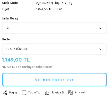
Stok Kodu
zyn0075bej_bej_6-9_ay
Fiyat
1.044,55 TL + KDV
Ürün Rengi
Beden
1.149,00 TL
*117,02 TL den başlayan taksitlerle!
Gelince Haber Ver
Karşılaştır
Paylaş
Yorum Yaz
Tavsiye Et