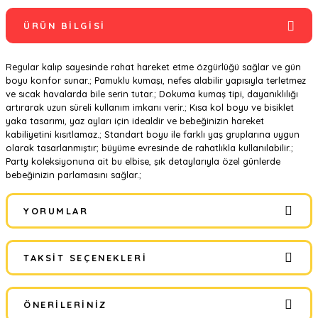
ÜRÜN BILGISI
Regular kalıp sayesinde rahat hareket etme özgürlüğü sağlar ve gün
boyu konfor sunar.; Pamuklu kumaşı, nefes alabilir yapısıyla terletmez
ve sıcak havalarda bile serin tutar.; Dokuma kumaş tipi, dayanıklılığı
artırarak uzun süreli kullanım imkanı verir.; Kısa kol boyu ve bisiklet
yaka tasarımı, yaz ayları için idealdir ve bebeğinizin hareket
kabiliyetini kısıtlamaz.; Standart boyu ile farklı yaş gruplarına uygun
olarak tasarlanmıştır; büyüme evresinde de rahatlıkla kullanılabilir.;
Party koleksiyonuna ait bu elbise, şık detaylarıyla özel günlerde
bebeğinizin parlamasını sağlar.;
YORUMLAR
TAKSIT SEÇENEKLERI
Bu ürüne ilk yorumu siz yapın!
ÖNERILERINIZ
Yorum Yaz