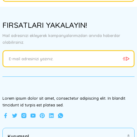
Bu ürünün fiyat bilgisi, resim, ürün açıklamalarında ve diğer
konularda yetersiz gördüğünüz noktaları öneri formunu kullanarak
FIRSATLARI YAKALAYIN!
tarafımıza iletebilirsiniz.
Görüş ve önerileriniz için teşekkür ederiz.
Mail adresinizi ekleyerek kampanyalarımızdan anında haberdar
olabilirsiniz.
Ürün resmi kalitesiz, bozuk veya görüntülenemiyor.
Ürün açıklamasında eksik bilgiler bulunuyor.
Ürün bilgilerinde hatalar bulunuyor.
Ürün fiyatı diğer sitelerden daha pahalı.
Bu ürüne benzer farklı alternatifler olmalı.
Lorem ipsum dolor sit amet, consectetur adipiscing elit. In blandit
tincidunt id turpis est platea sed.
Gönder
Kurumsal