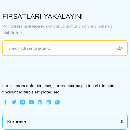
Bu ürünün fiyat bilgisi, resim, ürün açıklamalarında ve diğer
konularda yetersiz gördüğünüz noktaları öneri formunu kullanarak
FIRSATLARI YAKALAYIN!
tarafımıza iletebilirsiniz.
Görüş ve önerileriniz için teşekkür ederiz.
Mail adresinizi ekleyerek kampanyalarımızdan anında haberdar
olabilirsiniz.
Ürün resmi kalitesiz, bozuk veya görüntülenemiyor.
Ürün açıklamasında eksik bilgiler bulunuyor.
Ürün bilgilerinde hatalar bulunuyor.
Ürün fiyatı diğer sitelerden daha pahalı.
Bu ürüne benzer farklı alternatifler olmalı.
Lorem ipsum dolor sit amet, consectetur adipiscing elit. In blandit
tincidunt id turpis est platea sed.
Gönder
Kurumsal