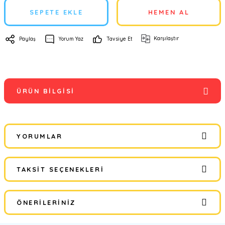
SEPETE EKLE
HEMEN AL
Karşılaştır
Paylaş
Yorum Yaz
Tavsiye Et
ÜRÜN BILGISI
YORUMLAR
TAKSIT SEÇENEKLERI
Bu ürüne ilk yorumu siz yapın!
ÖNERILERINIZ
Yorum Yaz