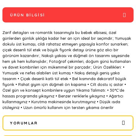
ÜRÜN BILGISI
Zarif detayları ve romantik tasarımıyla bu bebek elbisesi, özel
günlerden günlük şıklığa kadar her an için ideal bir seçimdir.; Yumuşak
dokulu üst kumaşı, cildi rahatsız etmeyen yapısıyla konfor sunarken;
çiçek desenli tül etek ve büyük fiyonk detayı ürüne göz alıcı bir
görünüm kazandırır.; Nakışlı yakası ve düğmeli ön tasarımı sayesinde
hem şık hem kullanışlıdır.; Fotoğraf çekimleri, doğum günü kutlamaları
ve davet kombinleri için mükemmel bir parçadır.; Ürün Özellikleri: •
Yumuşak ve nefes alabilen üst kumaş • Nakış detaylı geniş yaka
tasarım • Çiçek desenli katlı tül etek • Bel kısmında dekoratif büyük
fiyonk • Rahat giyim için düğmeli ön kapama • Cilt dostu iç astar •
Özel gün ve konsept kombinlere uygun Yıkama Talimatı: • 30°C’de
hassas programda yıkayınız • Benzer renklerle yıkayınız • Ağartıcı
kullanmayınız • Kurutma makinesinde kurutmayınız • Düşük ısıda
ütüleyiniz • Uzun ömürlü kullanım için tersten yıkama önerilir
YORUMLAR