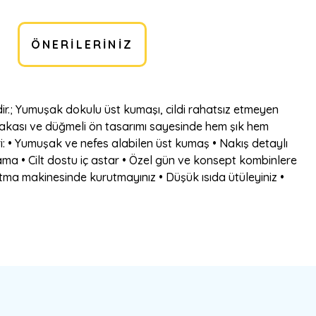
ÖNERILERINIZ
dir.; Yumuşak dokulu üst kumaşı, cildi rahatsız etmeyen
ı yakası ve düğmeli ön tasarımı sayesinde hem şık hem
ri: • Yumuşak ve nefes alabilen üst kumaş • Nakış detaylı
ama • Cilt dostu iç astar • Özel gün ve konsept kombinlere
tma makinesinde kurutmayınız • Düşük ısıda ütüleyiniz •
bilirsiniz.