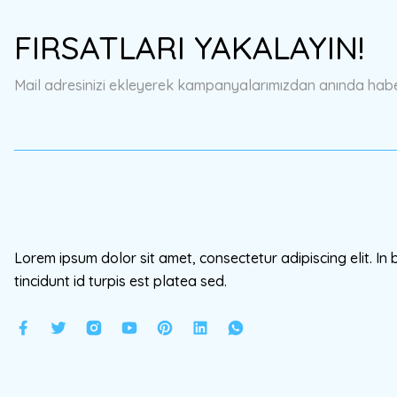
Ürün resmi kalitesiz, bozuk veya görüntülenemiyor.
FIRSATLARI YAKALAYIN!
Ürün açıklamasında eksik bilgiler bulunuyor.
Ürün bilgilerinde hatalar bulunuyor.
Mail adresinizi ekleyerek kampanyalarımızdan anında haberd
Ürün fiyatı diğer sitelerden daha pahalı.
Bu ürüne benzer farklı alternatifler olmalı.
Lorem ipsum dolor sit amet, consectetur adipiscing elit. In 
tincidunt id turpis est platea sed.