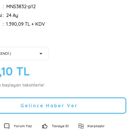
MNS3832-p12
i
24 Ay
1.390,09 TL + KDV
,10 TL
n başlayan taksitlerle!
Gelince Haber Ver
Yorum Yaz
Tavsiye Et
Karşılaştır