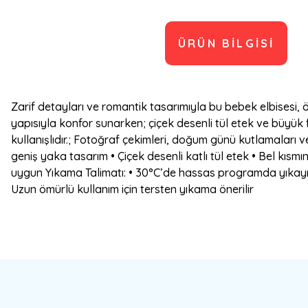
ÜRÜN BILGISI
Zarif detayları ve romantik tasarımıyla bu bebek elbisesi, 
yapısıyla konfor sunarken; çiçek desenli tül etek ve büyük 
kullanışlıdır.; Fotoğraf çekimleri, doğum günü kutlamaları v
geniş yaka tasarım • Çiçek desenli katlı tül etek • Bel kıs
uygun Yıkama Talimatı: • 30°C’de hassas programda yıkayını
Uzun ömürlü kullanım için tersten yıkama önerilir
Bu ürünün fiyat bilgisi, resim, ürün açıklamalarında ve diğer konulard
Görüş ve önerileriniz için teşekkür ederiz.