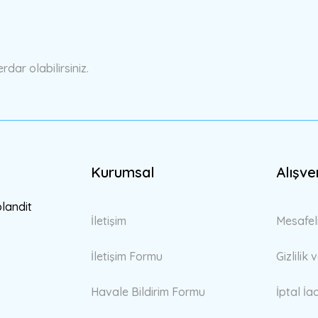
Yorum Yaz
ar olabilirsiniz.
Kurumsal
Alışve
Gönder
blandit
İletişim
Mesafel
İletişim Formu
Gizlilik
Havale Bildirim Formu
İptal İa