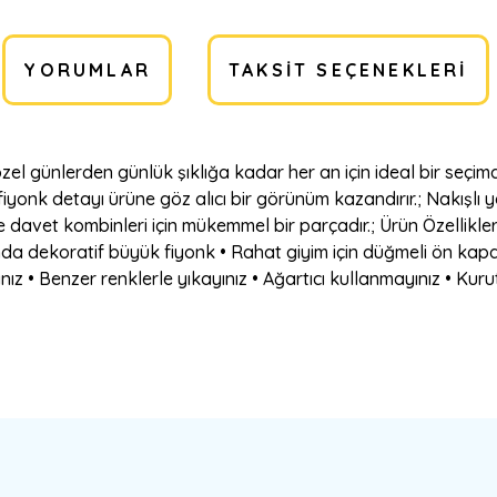
YORUMLAR
TAKSIT SEÇENEKLERI
özel günlerden günlük şıklığa kadar her an için ideal bir seçim
fiyonk detayı ürüne göz alıcı bir görünüm kazandırır.; Nakışl
e davet kombinleri için mükemmel bir parçadır.; Ürün Özellikle
mında dekoratif büyük fiyonk • Rahat giyim için düğmeli ön kap
z • Benzer renklerle yıkayınız • Ağartıcı kullanmayınız • Kuru
a yetersiz gördüğünüz noktaları öneri formunu kullanarak tarafımıza ilete
Bu ürüne ilk yorumu siz yapın!