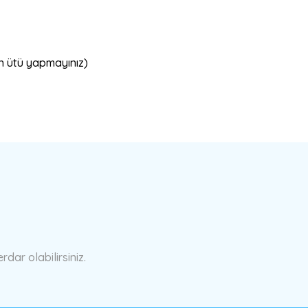
an ütü yapmayınız)
a yetersiz gördüğünüz noktaları öneri formunu kullanarak tarafımıza ilete
Bu ürüne ilk yorumu siz yapın!
Yorum Yaz
ar olabilirsiniz.