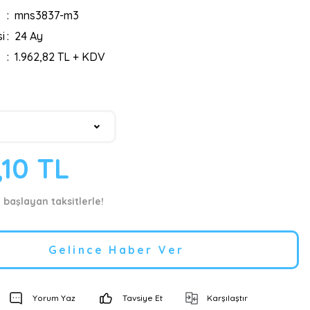
mns3837-m3
i
24 Ay
1.962,82 TL + KDV
,10 TL
 başlayan taksitlerle!
Gelince Haber Ver
Yorum Yaz
Tavsiye Et
Karşılaştır