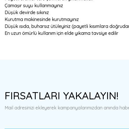
Çamaşır suyu kullanmayınız
Düşük devirde sıkınız
Kurutma makinesinde kurutmayınız
Düşük ısıda, buharsız ütüleyiniz (payetli kısımlara doğrud
En uzun ömürlü kullanım için elde yıkama tavsiye edilir
Bu ürünün fiyat bilgisi, resim, ürün açıklamalarında ve diğer konulard
Görüş ve önerileriniz için teşekkür ederiz.
Ürün resmi kalitesiz, bozuk veya görüntülenemiyor.
FIRSATLARI YAKALAYIN!
Ürün açıklamasında eksik bilgiler bulunuyor.
Ürün bilgilerinde hatalar bulunuyor.
Mail adresinizi ekleyerek kampanyalarımızdan anında haberd
Ürün fiyatı diğer sitelerden daha pahalı.
Bu ürüne benzer farklı alternatifler olmalı.