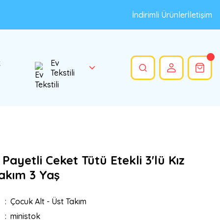
İndirimli Ürünler
İletişim
k
Ev
Tekstili
 Payetli Ceket Tütü Etekli 3'lü Kız
akım 3 Yaş
Çocuk Alt - Üst Takım
ministok