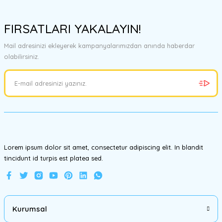
Bu ürünün fiyat bilgisi, resim, ürün açıklamalarında ve diğer
konularda yetersiz gördüğünüz noktaları öneri formunu kullanarak
FIRSATLARI YAKALAYIN!
tarafımıza iletebilirsiniz.
Görüş ve önerileriniz için teşekkür ederiz.
Mail adresinizi ekleyerek kampanyalarımızdan anında haberdar
olabilirsiniz.
Ürün resmi kalitesiz, bozuk veya görüntülenemiyor.
Ürün açıklamasında eksik bilgiler bulunuyor.
Ürün bilgilerinde hatalar bulunuyor.
Ürün fiyatı diğer sitelerden daha pahalı.
Bu ürüne benzer farklı alternatifler olmalı.
Lorem ipsum dolor sit amet, consectetur adipiscing elit. In blandit
tincidunt id turpis est platea sed.
Gönder
Kurumsal