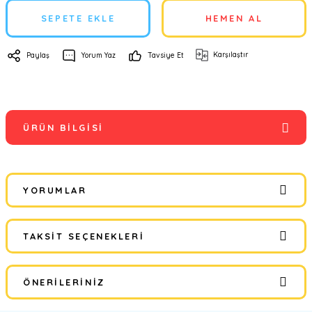
SEPETE EKLE
HEMEN AL
Karşılaştır
Paylaş
Yorum Yaz
Tavsiye Et
ÜRÜN BILGISI
YORUMLAR
TAKSIT SEÇENEKLERI
Bu ürüne ilk yorumu siz yapın!
ÖNERILERINIZ
Yorum Yaz