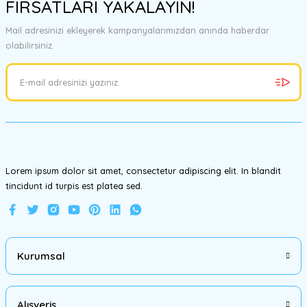
FIRSATLARI YAKALAYIN!
tarafımıza iletebilirsiniz.
Görüş ve önerileriniz için teşekkür ederiz.
Mail adresinizi ekleyerek kampanyalarımızdan anında haberdar
olabilirsiniz.
Ürün resmi kalitesiz, bozuk veya görüntülenemiyor.
Ürün açıklamasında eksik bilgiler bulunuyor.
Ürün bilgilerinde hatalar bulunuyor.
Ürün fiyatı diğer sitelerden daha pahalı.
Bu ürüne benzer farklı alternatifler olmalı.
Lorem ipsum dolor sit amet, consectetur adipiscing elit. In blandit
tincidunt id turpis est platea sed.
Gönder
Kurumsal
Alışveriş