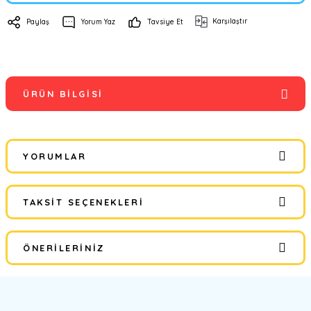
Karşılaştır
Paylaş
Yorum Yaz
Tavsiye Et
ÜRÜN BILGISI
YORUMLAR
TAKSIT SEÇENEKLERI
Bu ürüne ilk yorumu siz yapın!
ÖNERILERINIZ
Yorum Yaz
Bu ürünün fiyat bilgisi, resim, ürün açıklamalarında ve diğer
konularda yetersiz gördüğünüz noktaları öneri formunu kullanarak