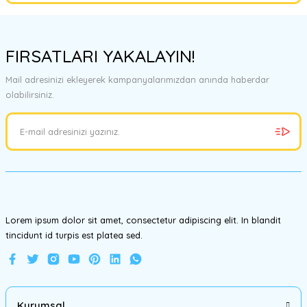
Bu ürünün fiyat bilgisi, resim, ürün açıklamalarında ve diğer
konularda yetersiz gördüğünüz noktaları öneri formunu kullanarak
FIRSATLARI YAKALAYIN!
tarafımıza iletebilirsiniz.
Görüş ve önerileriniz için teşekkür ederiz.
Mail adresinizi ekleyerek kampanyalarımızdan anında haberdar
olabilirsiniz.
Ürün resmi kalitesiz, bozuk veya görüntülenemiyor.
Ürün açıklamasında eksik bilgiler bulunuyor.
Ürün bilgilerinde hatalar bulunuyor.
Ürün fiyatı diğer sitelerden daha pahalı.
Bu ürüne benzer farklı alternatifler olmalı.
Lorem ipsum dolor sit amet, consectetur adipiscing elit. In blandit
tincidunt id turpis est platea sed.
Gönder
Kurumsal