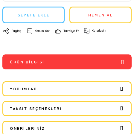
SEPETE EKLE
HEMEN AL
Karşılaştır
Paylaş
Yorum Yaz
Tavsiye Et
ÜRÜN BILGISI
YORUMLAR
TAKSIT SEÇENEKLERI
Bu ürüne ilk yorumu siz yapın!
ÖNERILERINIZ
Yorum Yaz