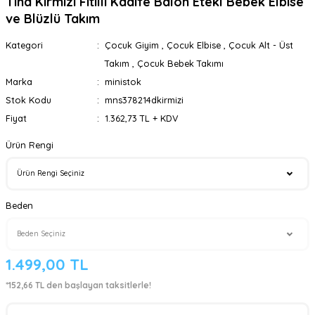
Tina Kırmızı Fitilli Kadife Balon Etekl Bebek Elbise
ve Blüzlü Takım
Kategori
Çocuk Giyim
,
Çocuk Elbise
,
Çocuk Alt - Üst
Takım
,
Çocuk Bebek Takımı
Marka
ministok
Stok Kodu
mns378214dkirmizi
Fiyat
1.362,73 TL + KDV
Ürün Rengi
Beden
1.499,00 TL
*152,66 TL den başlayan taksitlerle!