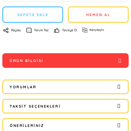
SEPETE EKLE
HEMEN AL
Karşılaştır
Paylaş
Yorum Yaz
Tavsiye Et
ÜRÜN BILGISI
YORUMLAR
TAKSIT SEÇENEKLERI
Bu ürüne ilk yorumu siz yapın!
ÖNERILERINIZ
Yorum Yaz