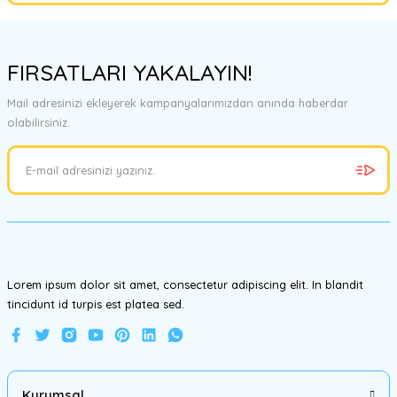
Bu ürünün fiyat bilgisi, resim, ürün açıklamalarında ve diğer
konularda yetersiz gördüğünüz noktaları öneri formunu kullanarak
FIRSATLARI YAKALAYIN!
tarafımıza iletebilirsiniz.
Görüş ve önerileriniz için teşekkür ederiz.
Mail adresinizi ekleyerek kampanyalarımızdan anında haberdar
olabilirsiniz.
Ürün resmi kalitesiz, bozuk veya görüntülenemiyor.
Ürün açıklamasında eksik bilgiler bulunuyor.
Ürün bilgilerinde hatalar bulunuyor.
Ürün fiyatı diğer sitelerden daha pahalı.
Bu ürüne benzer farklı alternatifler olmalı.
Lorem ipsum dolor sit amet, consectetur adipiscing elit. In blandit
tincidunt id turpis est platea sed.
Gönder
Kurumsal