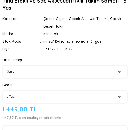
Tina Etekli ve Saç Aksesuarlı İkili Takım Somon - 3
Yaş
Kategori
Çocuk Giyim
,
Çocuk Alt - Üst Takım
,
Çocuk
Bebek Takımı
Marka
ministok
Stok Kodu
mnso115dsomon_somon_3_yas
Fiyat
1.317,27 TL + KDV
Ürün Rengi
Beden
1.449,00 TL
*147,57 TL den başlayan taksitlerle!