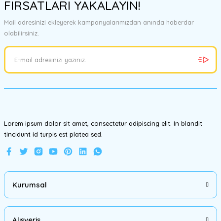
FIRSATLARI YAKALAYIN!
tarafımıza iletebilirsiniz.
Görüş ve önerileriniz için teşekkür ederiz.
Mail adresinizi ekleyerek kampanyalarımızdan anında haberdar
olabilirsiniz.
Ürün resmi kalitesiz, bozuk veya görüntülenemiyor.
Ürün açıklamasında eksik bilgiler bulunuyor.
Ürün bilgilerinde hatalar bulunuyor.
Ürün fiyatı diğer sitelerden daha pahalı.
Bu ürüne benzer farklı alternatifler olmalı.
Lorem ipsum dolor sit amet, consectetur adipiscing elit. In blandit
tincidunt id turpis est platea sed.
Gönder
Kurumsal
Alışveriş