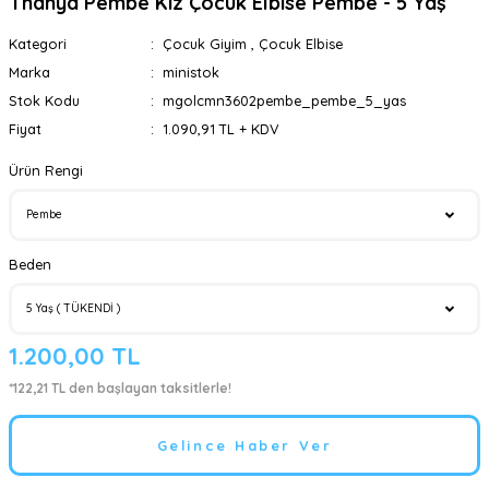
Thanya Pembe Kız Çocuk Elbise Pembe - 5 Yaş
Kategori
Çocuk Giyim
,
Çocuk Elbise
Marka
ministok
Stok Kodu
mgolcmn3602pembe_pembe_5_yas
Fiyat
1.090,91 TL + KDV
Ürün Rengi
Beden
1.200,00 TL
*122,21 TL den başlayan taksitlerle!
Gelince Haber Ver