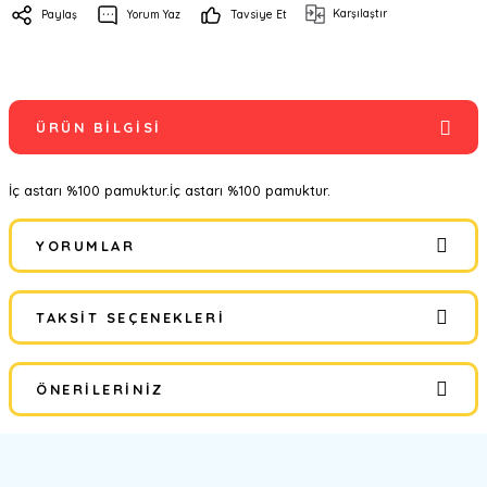
Karşılaştır
Paylaş
Yorum Yaz
Tavsiye Et
ÜRÜN BILGISI
İç astarı %100 pamuktur.İç astarı %100 pamuktur.
YORUMLAR
TAKSIT SEÇENEKLERI
Bu ürüne ilk yorumu siz yapın!
ÖNERILERINIZ
Yorum Yaz
Bu ürünün fiyat bilgisi, resim, ürün açıklamalarında ve diğer
konularda yetersiz gördüğünüz noktaları öneri formunu kullanarak