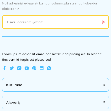
Mail adresinizi ekleyerek kampanyalarımızdan anında haberdar
olabilirsiniz.
Ürün resmi kalitesiz, bozuk veya görüntülenemiyor.
Ürün açıklamasında eksik bilgiler bulunuyor.
Ürün bilgilerinde hatalar bulunuyor.
Ürün fiyatı diğer sitelerden daha pahalı.
Bu ürüne benzer farklı alternatifler olmalı.
Lorem ipsum dolor sit amet, consectetur adipiscing elit. In blandit
tincidunt id turpis est platea sed.
Gönder
Kurumsal
Alışveriş