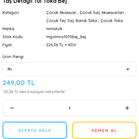
Taş Detaylı Tül Toka Bej
Kategori
Çocuk Aksesuar
,
Çocuk Saç Aksesuarları
,
Çocuk Taç Saç Bandı Toka
,
Çocuk Toka
Marka
ministok
Stok Kodu
mgolmns1070bej_bej
Fiyat
226,36 TL + KDV
Ürün Rengi
249,00 TL
*25,36 TL den başlayan taksitlerle!
SEPETE EKLE
HEMEN AL