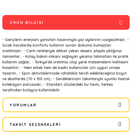
ÜRÜN BILGISI
- Gençlerin enerjisini yansıtan tasarımıyla yaz aylarının vazgeçilmezi.; -
Sıcak havalarda konforlu kullanım sunan dokuma kumaştan
üretilmiştir.; - Canlı renkleriyle dikkat çeken deseni, plajda şıklığınızı
tamamlar.; - Kolay bakım imkanı sağlayan yıkama talimatları ile pratik
kullanım sağlar.; - Türkiye'de üretilmiş olup yerel malzemelerin kalitesini
hissettirir.; - Hem erkek hem de kadın kullanıcılar için uygun unisex
tasarım.; - Spor aktivitelerinizde rahatlıkla tercih edebileceğiniz boyut
ve ebatlarda (70 x 150 cm).; - Sevdiklerinizin takımlarıyla uyumlu lisanslı
koleksiyon parçasıdır.; - Standart ölçülerdeki bu havlu, herkes
tarafından kolayca kullanılabilir.
YORUMLAR
TAKSIT SEÇENEKLERI
Bu ürüne ilk yorumu siz yapın!