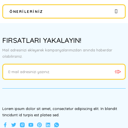
ÖNERILERINIZ
Yorum Yaz
Bu ürünün fiyat bilgisi, resim, ürün açıklamalarında ve diğer
konularda yetersiz gördüğünüz noktaları öneri formunu kullanarak
FIRSATLARI YAKALAYIN!
tarafımıza iletebilirsiniz.
Görüş ve önerileriniz için teşekkür ederiz.
Mail adresinizi ekleyerek kampanyalarımızdan anında haberdar
olabilirsiniz.
Ürün resmi kalitesiz, bozuk veya görüntülenemiyor.
Ürün açıklamasında eksik bilgiler bulunuyor.
Ürün bilgilerinde hatalar bulunuyor.
Ürün fiyatı diğer sitelerden daha pahalı.
Bu ürüne benzer farklı alternatifler olmalı.
Lorem ipsum dolor sit amet, consectetur adipiscing elit. In blandit
tincidunt id turpis est platea sed.