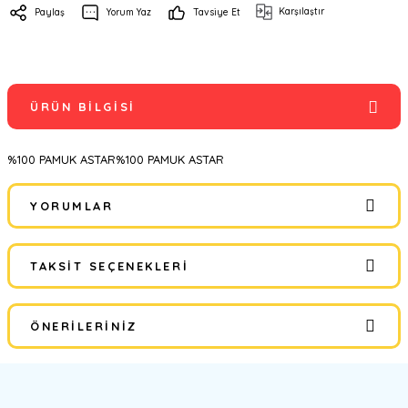
Karşılaştır
Paylaş
Yorum Yaz
Tavsiye Et
ÜRÜN BILGISI
%100 PAMUK ASTAR%100 PAMUK ASTAR
YORUMLAR
TAKSIT SEÇENEKLERI
Bu ürüne ilk yorumu siz yapın!
ÖNERILERINIZ
Yorum Yaz
Bu ürünün fiyat bilgisi, resim, ürün açıklamalarında ve diğer
konularda yetersiz gördüğünüz noktaları öneri formunu kullanarak