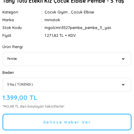
Tany Tütü Etekli Kız Çocuk Elbise Pembe - 3 Yaş
Kategori
Çocuk Giyim
,
Çocuk Elbise
Marka
ministok
Stok Kodu
mgolcmn3527pembe_pembe_3_yas
Fiyat
1.271,82 TL + KDV
Ürün Rengi
Beden
1.399,00 TL
*142,48 TL den başlayan taksitlerle!
Gelince Haber Ver