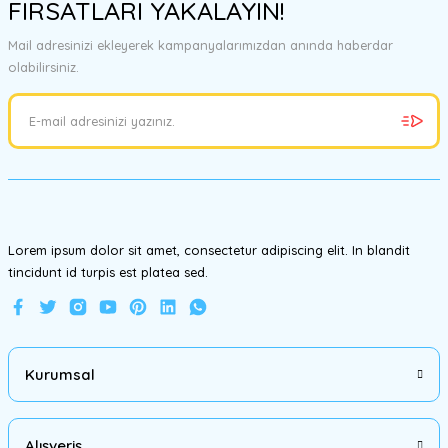
FIRSATLARI YAKALAYIN!
tarafımıza iletebilirsiniz.
Görüş ve önerileriniz için teşekkür ederiz.
Mail adresinizi ekleyerek kampanyalarımızdan anında haberdar
olabilirsiniz.
Ürün resmi kalitesiz, bozuk veya görüntülenemiyor.
Ürün açıklamasında eksik bilgiler bulunuyor.
Ürün bilgilerinde hatalar bulunuyor.
Ürün fiyatı diğer sitelerden daha pahalı.
Bu ürüne benzer farklı alternatifler olmalı.
Lorem ipsum dolor sit amet, consectetur adipiscing elit. In blandit
tincidunt id turpis est platea sed.
Gönder
Kurumsal
Alışveriş