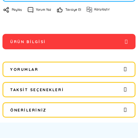
Karşılaştır
Paylaş
Yorum Yaz
Tavsiye Et
ÜRÜN BILGISI
YORUMLAR
TAKSIT SEÇENEKLERI
Bu ürüne ilk yorumu siz yapın!
ÖNERILERINIZ
Yorum Yaz
Bu ürünün fiyat bilgisi, resim, ürün açıklamalarında ve diğer
konularda yetersiz gördüğünüz noktaları öneri formunu kullanarak