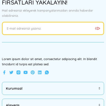
FIRSATLARI YAKALAYIN!
tarafımıza iletebilirsiniz.
Görüş ve önerileriniz için teşekkür ederiz.
Mail adresinizi ekleyerek kampanyalarımızdan anında haberdar
olabilirsiniz.
Ürün resmi kalitesiz, bozuk veya görüntülenemiyor.
Ürün açıklamasında eksik bilgiler bulunuyor.
Ürün bilgilerinde hatalar bulunuyor.
Ürün fiyatı diğer sitelerden daha pahalı.
Bu ürüne benzer farklı alternatifler olmalı.
Lorem ipsum dolor sit amet, consectetur adipiscing elit. In blandit
tincidunt id turpis est platea sed.
Gönder
Kurumsal
Alışveriş