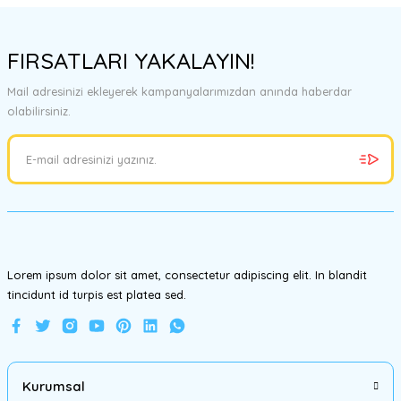
Bu ürünün fiyat bilgisi, resim, ürün açıklamalarında ve diğer
konularda yetersiz gördüğünüz noktaları öneri formunu kullanarak
FIRSATLARI YAKALAYIN!
tarafımıza iletebilirsiniz.
Görüş ve önerileriniz için teşekkür ederiz.
Mail adresinizi ekleyerek kampanyalarımızdan anında haberdar
olabilirsiniz.
Ürün resmi kalitesiz, bozuk veya görüntülenemiyor.
Ürün açıklamasında eksik bilgiler bulunuyor.
Ürün bilgilerinde hatalar bulunuyor.
Ürün fiyatı diğer sitelerden daha pahalı.
Bu ürüne benzer farklı alternatifler olmalı.
Lorem ipsum dolor sit amet, consectetur adipiscing elit. In blandit
tincidunt id turpis est platea sed.
Gönder
Kurumsal