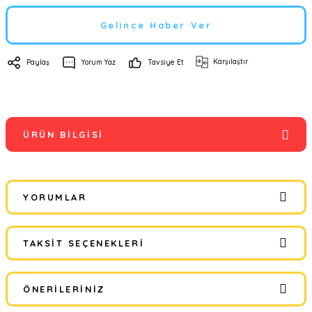
Gelince Haber Ver
Karşılaştır
Paylaş
Yorum Yaz
Tavsiye Et
ÜRÜN BILGISI
YORUMLAR
TAKSIT SEÇENEKLERI
Bu ürüne ilk yorumu siz yapın!
ÖNERILERINIZ
Yorum Yaz