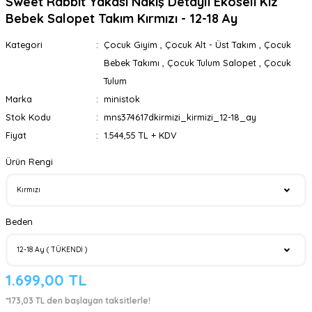
Sweet Rabbit Yakası Nakış Detaylı Ekoseli Kız
Bebek Salopet Takım Kırmızı - 12-18 Ay
Kategori
Çocuk Giyim
,
Çocuk Alt - Üst Takım
,
Çocuk
Bebek Takımı
,
Çocuk Tulum Salopet
,
Çocuk
Tulum
Marka
ministok
Stok Kodu
mns374617dkirmizi_kirmizi_12-18_ay
Fiyat
1.544,55 TL + KDV
Ürün Rengi
Beden
1.699,00 TL
*173,03 TL den başlayan taksitlerle!