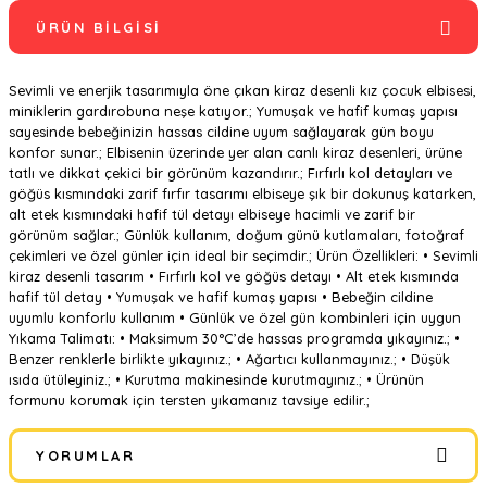
ÜRÜN BILGISI
Sevimli ve enerjik tasarımıyla öne çıkan kiraz desenli kız çocuk elbisesi,
miniklerin gardırobuna neşe katıyor.; Yumuşak ve hafif kumaş yapısı
sayesinde bebeğinizin hassas cildine uyum sağlayarak gün boyu
konfor sunar.; Elbisenin üzerinde yer alan canlı kiraz desenleri, ürüne
tatlı ve dikkat çekici bir görünüm kazandırır.; Fırfırlı kol detayları ve
göğüs kısmındaki zarif fırfır tasarımı elbiseye şık bir dokunuş katarken,
alt etek kısmındaki hafif tül detayı elbiseye hacimli ve zarif bir
görünüm sağlar.; Günlük kullanım, doğum günü kutlamaları, fotoğraf
çekimleri ve özel günler için ideal bir seçimdir.; Ürün Özellikleri: • Sevimli
kiraz desenli tasarım • Fırfırlı kol ve göğüs detayı • Alt etek kısmında
hafif tül detay • Yumuşak ve hafif kumaş yapısı • Bebeğin cildine
uyumlu konforlu kullanım • Günlük ve özel gün kombinleri için uygun
Yıkama Talimatı: • Maksimum 30°C’de hassas programda yıkayınız.; •
Benzer renklerle birlikte yıkayınız.; • Ağartıcı kullanmayınız.; • Düşük
ısıda ütüleyiniz.; • Kurutma makinesinde kurutmayınız.; • Ürünün
formunu korumak için tersten yıkamanız tavsiye edilir.;
YORUMLAR