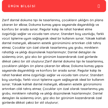
ÜRÜN BILGISI
Zarif dantel dokuma tipi ile tasarlanmış, çocukların şıklığını ön plana
çıkaran bir elbise; Dokuma kumaş yapısı sayesinde dayanıklılığı ve
konforu bir arada sunar; Regular kalıp ile rahat hareket etme
özgürlüğü sağlar ve vücuda tam oturur; Standart boy uzunluğu, farklı
vücut tiplerine uyum sağlayarak ideal bir kullanım sunar; Yüksek kaliteli
dantel materyali, elbisenin estetik görünümünü artırırken cildi tahriş
etmez; Çocuklar için özel olarak tasarlanmış yaş grubu, miniklerin
rahatlığı ve şıklığı düşünülerek hazırlanmıştır; Dantel detayları ile
süslenmiş ürün, göz alıcı bir görünüm kazandırarak özel günlerde
dikkat çekici bir stil oluşturur;Zarif dantel dokuma tipi ile tasarlanmış,
çocukların şıklığını ön plana çıkaran bir elbise; Dokuma kumaş yapısı
sayesinde dayanıklılığı ve konforu bir arada sunar; Regular kalıp ile
rahat hareket etme özgürlüğü sağlar ve vücuda tam oturur; Standart
boy uzunluğu, farklı vücut tiplerine uyum sağlayarak ideal bir kullanım
sunar; Yüksek kaliteli dantel materyali, elbisenin estetik görünümünü
artırırken cildi tahriş etmez; Çocuklar için özel olarak tasarlanmış yaş
grubu, miniklerin rahatlığı ve şıklığı düşünülerek hazırlanmıştır; Dantel
detayları ile süslenmiş ürün, göz alıcı bir görünüm kazandırarak özel
günlerde dikkat çekici bir stil oluşturur;