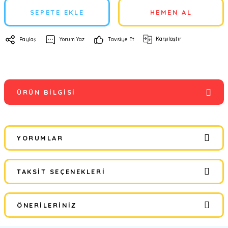
SEPETE EKLE
HEMEN AL
Karşılaştır
Paylaş
Yorum Yaz
Tavsiye Et
ÜRÜN BILGISI
YORUMLAR
TAKSIT SEÇENEKLERI
Bu ürüne ilk yorumu siz yapın!
ÖNERILERINIZ
Yorum Yaz