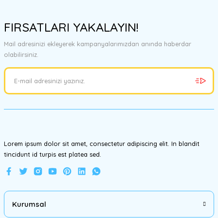
Bu ürünün fiyat bilgisi, resim, ürün açıklamalarında ve diğer
konularda yetersiz gördüğünüz noktaları öneri formunu kullanarak
FIRSATLARI YAKALAYIN!
tarafımıza iletebilirsiniz.
Görüş ve önerileriniz için teşekkür ederiz.
Mail adresinizi ekleyerek kampanyalarımızdan anında haberdar
olabilirsiniz.
Ürün resmi kalitesiz, bozuk veya görüntülenemiyor.
Ürün açıklamasında eksik bilgiler bulunuyor.
Ürün bilgilerinde hatalar bulunuyor.
Ürün fiyatı diğer sitelerden daha pahalı.
Bu ürüne benzer farklı alternatifler olmalı.
Lorem ipsum dolor sit amet, consectetur adipiscing elit. In blandit
tincidunt id turpis est platea sed.
Gönder
Kurumsal