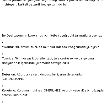
muhteşem,
kaliteli ve zarif
hediye tam da bu!
Bu özel tasarımın korunması için lütfen aşağıdaki talimatlara uyunuz:
Yıkama:
Maksimum
30°C'de
mutlaka
Hassas Programda
yıkayınız.
Tavsiye:
Tüm hassas kıyafetler gibi, ters çevirerek ve bir yıkama
dosyalarının içerisinde yıkamanız tavsiye edilir.
Deterjan:
Ağartıcı ve sert kimyasallar içeren deterjanlar
KULLANMAYINIZ.
Kurutma:
Kurutma makinesi ÖNERİLMEZ. Asarak veya düz bir yüzeyde
sererek kurutunuz.