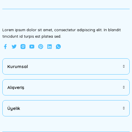
Ürün fiyatı diğer sitelerden daha pahalı.
Bu ürüne benzer farklı alternatifler olmalı.
Lorem ipsum dolor sit amet, consectetur adipiscing elit. In blandit
tincidunt id turpis est platea sed.
Gönder
Kurumsal
Alışveriş
Üyelik