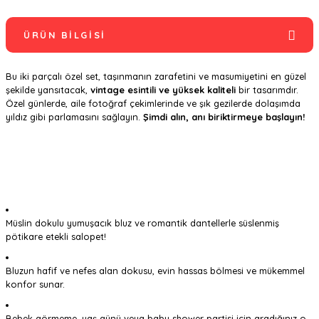
ÜRÜN BILGISI
Bu iki parçalı özel set, taşınmanın zarafetini ve masumiyetini en güzel
şekilde yansıtacak,
vintage esintili ve yüksek kaliteli
bir tasarımdır.
Özel günlerde, aile fotoğraf çekimlerinde ve şık gezilerde dolaşımda
yıldız gibi parlamasını sağlayın.
Şimdi alın, anı biriktirmeye başlayın!
Müslin dokulu yumuşacık bluz ve romantik dantellerle süslenmiş
pötikare etekli salopet!
Bluzun hafif ve nefes alan dokusu, evin hassas bölmesi ve mükemmel
konfor sunar.
Bebek görmeme, yaş günü veya baby shower partisi için aradığınız o