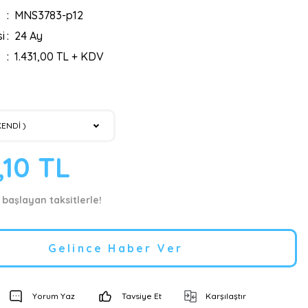
MNS3783-p12
i
24 Ay
1.431,00 TL + KDV
,10 TL
 başlayan taksitlerle!
Gelince Haber Ver
Yorum Yaz
Tavsiye Et
Karşılaştır