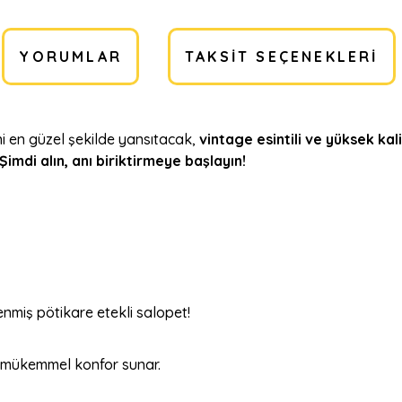
YORUMLAR
TAKSIT SEÇENEKLERI
ni en güzel şekilde yansıtacak,
vintage esintili ve yüksek kali
Şimdi alın, anı biriktirmeye başlayın!
nmiş pötikare etekli salopet!
e mükemmel konfor sunar.