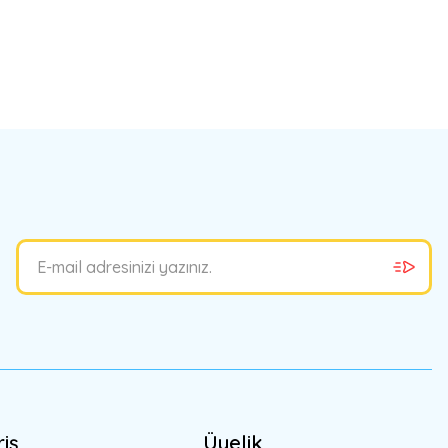
bilirsiniz.
riş
Üyelik