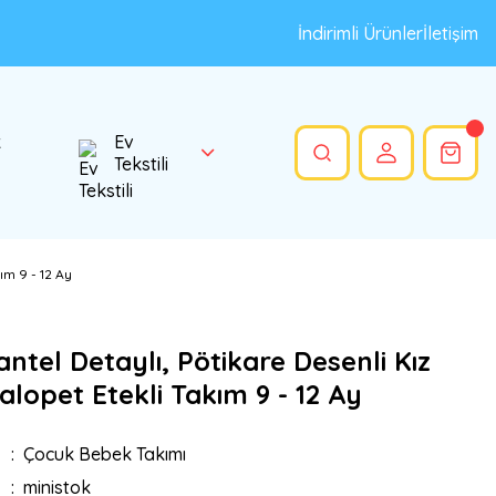
İndirimli Ürünler
İletişim
k
Ev
Tekstili
ım 9 - 12 Ay
antel Detaylı, Pötikare Desenli Kız
lopet Etekli Takım 9 - 12 Ay
Çocuk Bebek Takımı
ministok