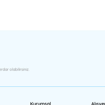
a yetersiz gördüğünüz noktaları öneri formunu kullanarak tarafımıza ilete
Bu ürüne ilk yorumu siz yapın!
Yorum Yaz
ar olabilirsiniz.
Kurumsal
Alışve