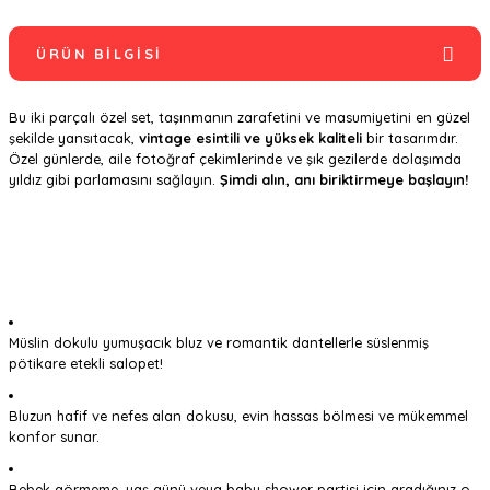
ÜRÜN BILGISI
Bu iki parçalı özel set, taşınmanın zarafetini ve masumiyetini en güzel
şekilde yansıtacak,
vintage esintili ve yüksek kaliteli
bir tasarımdır.
Özel günlerde, aile fotoğraf çekimlerinde ve şık gezilerde dolaşımda
yıldız gibi parlamasını sağlayın.
Şimdi alın, anı biriktirmeye başlayın!
Müslin dokulu yumuşacık bluz ve romantik dantellerle süslenmiş
pötikare etekli salopet!
Bluzun hafif ve nefes alan dokusu, evin hassas bölmesi ve mükemmel
konfor sunar.
Bebek görmeme, yaş günü veya baby shower partisi için aradığınız o