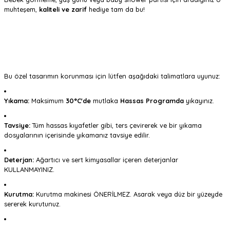
muhteşem,
kaliteli ve zarif
hediye tam da bu!
Bu özel tasarımın korunması için lütfen aşağıdaki talimatlara uyunuz:
Yıkama:
Maksimum
30°C'de
mutlaka
Hassas Programda
yıkayınız.
Tavsiye:
Tüm hassas kıyafetler gibi, ters çevirerek ve bir yıkama
dosyalarının içerisinde yıkamanız tavsiye edilir.
Deterjan:
Ağartıcı ve sert kimyasallar içeren deterjanlar
KULLANMAYINIZ.
Kurutma:
Kurutma makinesi ÖNERİLMEZ. Asarak veya düz bir yüzeyde
sererek kurutunuz.