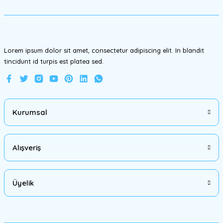
Ürün fiyatı diğer sitelerden daha pahalı.
Bu ürüne benzer farklı alternatifler olmalı.
Lorem ipsum dolor sit amet, consectetur adipiscing elit. In blandit
tincidunt id turpis est platea sed.
Gönder
Kurumsal
Alışveriş
Üyelik