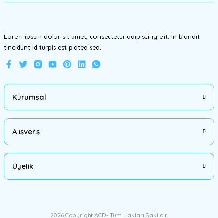
Bu ürüne benzer farklı alternatifler olmalı.
Lorem ipsum dolor sit amet, consectetur adipiscing elit. In blandit
tincidunt id turpis est platea sed.
Gönder
Kurumsal
Alışveriş
Üyelik
2026 Copyright ACD- Tüm Hakları Saklıdır.