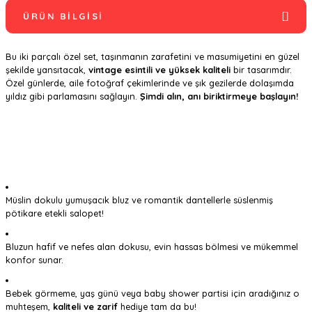
ÜRÜN BILGISI
Bu iki parçalı özel set, taşınmanın zarafetini ve masumiyetini en güzel
şekilde yansıtacak,
vintage esintili ve yüksek kaliteli
bir tasarımdır.
Özel günlerde, aile fotoğraf çekimlerinde ve şık gezilerde dolaşımda
yıldız gibi parlamasını sağlayın.
Şimdi alın, anı biriktirmeye başlayın!
Müslin dokulu yumuşacık bluz ve romantik dantellerle süslenmiş
pötikare etekli salopet!
Bluzun hafif ve nefes alan dokusu, evin hassas bölmesi ve mükemmel
konfor sunar.
Bebek görmeme, yaş günü veya baby shower partisi için aradığınız o
muhteşem,
kaliteli ve zarif
hediye tam da bu!