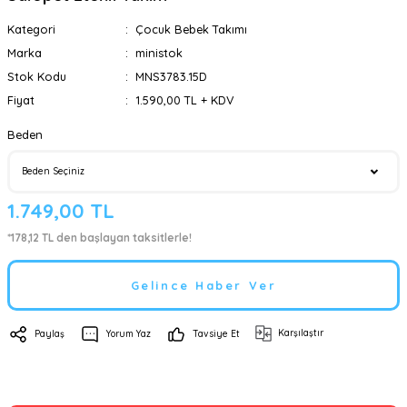
Kategori
Çocuk Bebek Takımı
Marka
ministok
Stok Kodu
MNS3783.15D
Fiyat
1.590,00 TL + KDV
Beden
1.749,00 TL
*178,12 TL den başlayan taksitlerle!
Gelince Haber Ver
Karşılaştır
Paylaş
Yorum Yaz
Tavsiye Et