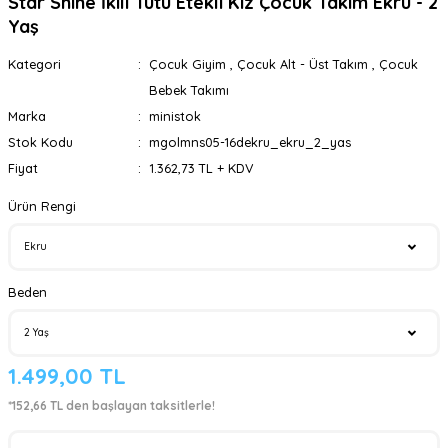
Star Shine İkili Tütü Etekli Kız Çocuk Takım Ekru - 2
Yaş
Kategori
Çocuk Giyim
,
Çocuk Alt - Üst Takım
,
Çocuk
Bebek Takımı
Marka
ministok
Stok Kodu
mgolmns05-16dekru_ekru_2_yas
Fiyat
1.362,73 TL + KDV
Ürün Rengi
Beden
1.499,00 TL
*152,66 TL den başlayan taksitlerle!