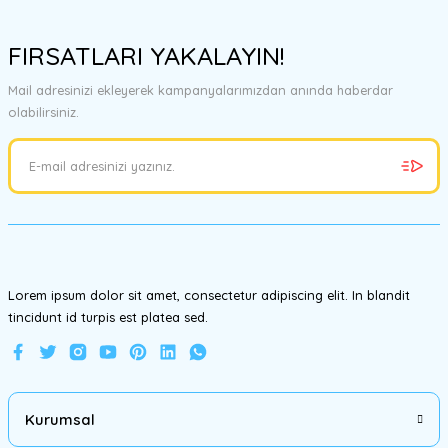
Bu ürünün fiyat bilgisi, resim, ürün açıklamalarında ve diğer
konularda yetersiz gördüğünüz noktaları öneri formunu kullanarak
FIRSATLARI YAKALAYIN!
tarafımıza iletebilirsiniz.
Görüş ve önerileriniz için teşekkür ederiz.
Mail adresinizi ekleyerek kampanyalarımızdan anında haberdar
olabilirsiniz.
Ürün resmi kalitesiz, bozuk veya görüntülenemiyor.
Ürün açıklamasında eksik bilgiler bulunuyor.
Ürün bilgilerinde hatalar bulunuyor.
Ürün fiyatı diğer sitelerden daha pahalı.
Bu ürüne benzer farklı alternatifler olmalı.
Lorem ipsum dolor sit amet, consectetur adipiscing elit. In blandit
tincidunt id turpis est platea sed.
Gönder
Kurumsal