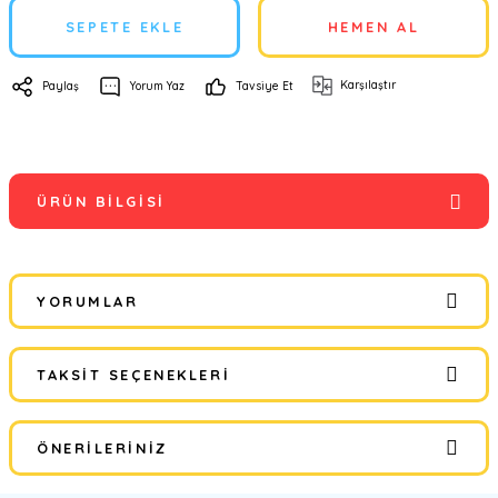
SEPETE EKLE
HEMEN AL
Karşılaştır
Paylaş
Yorum Yaz
Tavsiye Et
ÜRÜN BILGISI
YORUMLAR
TAKSIT SEÇENEKLERI
Bu ürüne ilk yorumu siz yapın!
ÖNERILERINIZ
Yorum Yaz