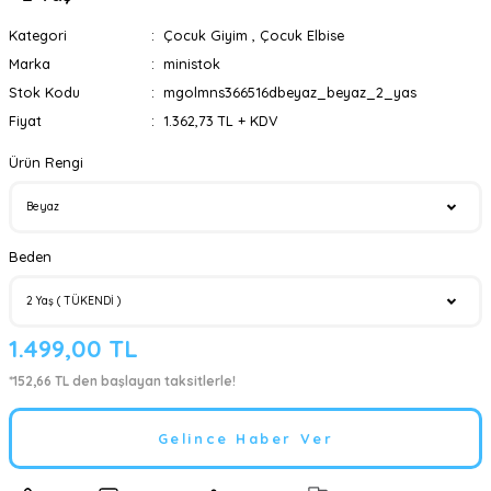
Kategori
Çocuk Giyim
,
Çocuk Elbise
Marka
ministok
Stok Kodu
mgolmns366516dbeyaz_beyaz_2_yas
Fiyat
1.362,73 TL + KDV
Ürün Rengi
Beden
1.499,00 TL
*152,66 TL den başlayan taksitlerle!
Gelince Haber Ver