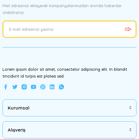
Mail adresinizi ekleyerek kampanyalarımızdan anında haberdar
olabilirsiniz.
Ürün resmi kalitesiz, bozuk veya görüntülenemiyor.
Ürün açıklamasında eksik bilgiler bulunuyor.
Ürün bilgilerinde hatalar bulunuyor.
Ürün fiyatı diğer sitelerden daha pahalı.
Bu ürüne benzer farklı alternatifler olmalı.
Lorem ipsum dolor sit amet, consectetur adipiscing elit. In blandit
tincidunt id turpis est platea sed.
Gönder
Kurumsal
Alışveriş