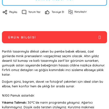
Karşılaştır
Paylaş
Yorum Yaz
Tavsiye Et
ÜRÜN BILGISI
Parıltılı tasarımıyla dikkat çeken bu pembe bebek elbisesi, özel
günlerde minik prenseslerin vazgeçilmez seçimi olacak. Altın yıldız
desenli tül kumaşı ve katlı tasarımıyla zarif bir görünüm sunarken,
yumuşak astarı sayesinde bebeğinizin hassas cildine nazikçe dokunur.
Fırfırlı omuz detayları ve göğüs kısmındaki inci süsleme elbiseye şıklık
katar.
Doğum günü, bayram, davet ve fotoğraf çekimleri için ideal olan bu
elbise, hem konfor hem de şıklığı bir arada sunar.
%100 Pamuk astarlıdır.
Yıkama Talimatı:
30°C’de narin programda yıkayınız. Ağartıcı
kullanmayınız. Düşük ısıda tersten ütüleyiniz. Kurutma makinesi