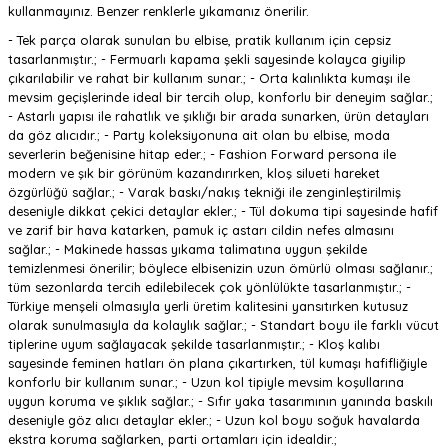
kullanmayınız. Benzer renklerle yıkamanız önerilir.
- Tek parça olarak sunulan bu elbise, pratik kullanım için cepsiz
tasarlanmıştır.; - Fermuarlı kapama şekli sayesinde kolayca giyilip
çıkarılabilir ve rahat bir kullanım sunar.; - Orta kalınlıkta kumaşı ile
mevsim geçişlerinde ideal bir tercih olup, konforlu bir deneyim sağlar.;
- Astarlı yapısı ile rahatlık ve şıklığı bir arada sunarken, ürün detayları
da göz alıcıdır.; - Party koleksiyonuna ait olan bu elbise, moda
severlerin beğenisine hitap eder.; - Fashion Forward persona ile
modern ve şık bir görünüm kazandırırken, kloş silueti hareket
özgürlüğü sağlar.; - Varak baskı/nakış tekniği ile zenginleştirilmiş
deseniyle dikkat çekici detaylar ekler.; - Tül dokuma tipi sayesinde hafif
ve zarif bir hava katarken, pamuk iç astarı cildin nefes almasını
sağlar.; - Makinede hassas yıkama talimatına uygun şekilde
temizlenmesi önerilir; böylece elbisenizin uzun ömürlü olması sağlanır.;
tüm sezonlarda tercih edilebilecek çok yönlülükte tasarlanmıştır.; -
Türkiye menşeli olmasıyla yerli üretim kalitesini yansıtırken kutusuz
olarak sunulmasıyla da kolaylık sağlar.; - Standart boyu ile farklı vücut
tiplerine uyum sağlayacak şekilde tasarlanmıştır.; - Kloş kalıbı
sayesinde feminen hatları ön plana çıkartırken, tül kumaşı hafifliğiyle
konforlu bir kullanım sunar.; - Uzun kol tipiyle mevsim koşullarına
uygun koruma ve şıklık sağlar.; - Sıfır yaka tasarımının yanında baskılı
deseniyle göz alıcı detaylar ekler.; - Uzun kol boyu soğuk havalarda
ekstra koruma sağlarken, parti ortamları için idealdir.;