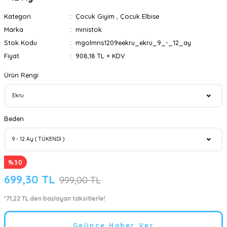
Kategori
Çocuk Giyim
,
Çocuk Elbise
Marka
ministok
Stok Kodu
mgolmns1209eekru_ekru_9_-_12_ay
Fiyat
908,18 TL + KDV
Ürün Rengi
Beden
%30
699,30 TL
999,00 TL
*71,22 TL den başlayan taksitlerle!
Gelince Haber Ver