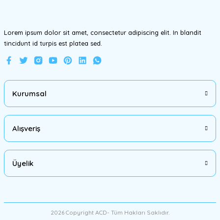
Bu ürüne benzer farklı alternatifler olmalı.
Lorem ipsum dolor sit amet, consectetur adipiscing elit. In blandit
tincidunt id turpis est platea sed.
Gönder
Kurumsal
Alışveriş
Üyelik
2026 Copyright ACD- Tüm Hakları Saklıdır.