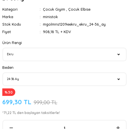
Kategori
Çocuk Giyim
,
Çocuk Elbise
Marka
ministok
Stok Kodu
mgolmns1209eekru_ekru_24-36_ay
Fiyat
908,18 TL + KDV
Ürün Rengi
Beden
%30
699,30 TL
999,00 TL
*71,22 TL den başlayan taksitlerle!