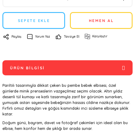
SEPETE EKLE
HEMEN AL
Karşılaştır
Paylaş
Yorum Yaz
Tavsiye Et
ÜRÜN BILGISI
Parıltılı tasarımıyla dikkat çeken bu pembe bebek elbisesi, özel
günlerde minik prenseslerin vazgeçilmez seçimi olacak. Altın yıldız
desenli tül kumaşı ve katlı tasarımıyla zarif bir görünüm sunarken,
yumuşak astarı sayesinde bebeğinizin hassas cildine nazikçe dokunur.
Fırfırlı omuz detayları ve göğüs kısmındaki inci süsleme elbiseye şıklık
katar.
Doğum günü, bayram, davet ve fotoğraf çekimleri için ideal olan bu
elbise, hem konfor hem de şıklığı bir arada sunar.