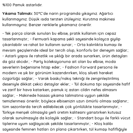
%100 Pamuk astarlıdır.
Yıkama Talimatı:
30°C’de narin programda yıkayınız. Ağartıcı
kullanmayınız. Düşük ısıda tersten ütüleyiniz. Kurutma makinesi
kullanmayınız. Benzer renklerle yıkamanız önerilir.
- Tek parça olarak sunulan bu elbise, pratik kullanım için cepsiz
tasarlanmıştır.; - Fermuarlı kapama şekli sayesinde kolayca giyilip
çıkarılabilir ve rahat bir kullanım sunar.; - Orta kalınlıkta kumaşı ile
mevsim geçişlerinde ideal bir tercih olup, konforlu bir deneyim sağlar.;
- Astarlı yapısı ile rahatlık ve şıklığı bir arada sunarken, ürün detayları
da göz alıcıdır.; - Party koleksiyonuna ait olan bu elbise, moda
severlerin beğenisine hitap eder.; - Fashion Forward persona ile
modern ve şık bir görünüm kazandırırken, kloş silueti hareket
özgürlüğü sağlar.; - Varak baskı/nakış tekniği ile zenginleştirilmiş
deseniyle dikkat çekici detaylar ekler.; - Tül dokuma tipi sayesinde hafif
ve zarif bir hava katarken, pamuk iç astarı cildin nefes almasını
sağlar.; - Makinede hassas yıkama talimatına uygun şekilde
temizlenmesi önerilir; böylece elbisenizin uzun ömürlü olması sağlanır.;
tüm sezonlarda tercih edilebilecek çok yönlülükte tasarlanmıştır.; -
Türkiye menşeli olmasıyla yerli üretim kalitesini yansıtırken kutusuz
olarak sunulmasıyla da kolaylık sağlar.; - Standart boyu ile farklı vücut
tiplerine uyum sağlayacak şekilde tasarlanmıştır.; - Kloş kalıbı
sayesinde feminen hatları ön plana çıkartırken, tül kumaşı hafifliğiyle