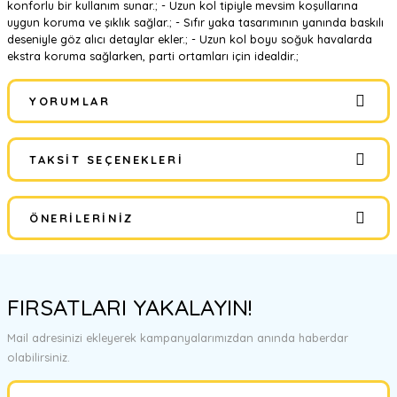
konforlu bir kullanım sunar.; - Uzun kol tipiyle mevsim koşullarına
uygun koruma ve şıklık sağlar.; - Sıfır yaka tasarımının yanında baskılı
deseniyle göz alıcı detaylar ekler.; - Uzun kol boyu soğuk havalarda
ekstra koruma sağlarken, parti ortamları için idealdir.;
YORUMLAR
TAKSIT SEÇENEKLERI
Bu ürüne ilk yorumu siz yapın!
ÖNERILERINIZ
Yorum Yaz
Bu ürünün fiyat bilgisi, resim, ürün açıklamalarında ve diğer
konularda yetersiz gördüğünüz noktaları öneri formunu kullanarak
FIRSATLARI YAKALAYIN!
tarafımıza iletebilirsiniz.
Görüş ve önerileriniz için teşekkür ederiz.
Mail adresinizi ekleyerek kampanyalarımızdan anında haberdar
olabilirsiniz.
Ürün resmi kalitesiz, bozuk veya görüntülenemiyor.
Ürün açıklamasında eksik bilgiler bulunuyor.