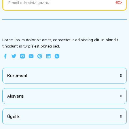
Ürün bilgilerinde hatalar bulunuyor.
Ürün fiyatı diğer sitelerden daha pahalı.
Bu ürüne benzer farklı alternatifler olmalı.
Lorem ipsum dolor sit amet, consectetur adipiscing elit. In blandit
tincidunt id turpis est platea sed.
Gönder
Kurumsal
Alışveriş
Üyelik