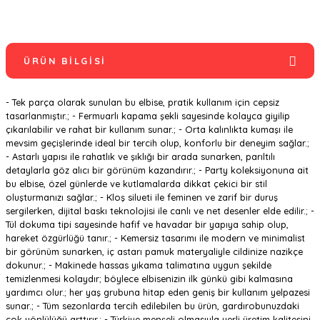
ÜRÜN BILGISI
- Tek parça olarak sunulan bu elbise, pratik kullanım için cepsiz
tasarlanmıştır.; - Fermuarlı kapama şekli sayesinde kolayca giyilip
çıkarılabilir ve rahat bir kullanım sunar.; - Orta kalınlıkta kumaşı ile
mevsim geçişlerinde ideal bir tercih olup, konforlu bir deneyim sağlar.;
- Astarlı yapısı ile rahatlık ve şıklığı bir arada sunarken, parıltılı
detaylarla göz alıcı bir görünüm kazandırır.; - Party koleksiyonuna ait
bu elbise, özel günlerde ve kutlamalarda dikkat çekici bir stil
oluşturmanızı sağlar.; - Kloş silueti ile feminen ve zarif bir duruş
sergilerken, dijital baskı teknolojisi ile canlı ve net desenler elde edilir.; -
Tül dokuma tipi sayesinde hafif ve havadar bir yapıya sahip olup,
hareket özgürlüğü tanır.; - Kemersiz tasarımı ile modern ve minimalist
bir görünüm sunarken, iç astarı pamuk materyaliyle cildinize nazikçe
dokunur.; - Makinede hassas yıkama talimatına uygun şekilde
temizlenmesi kolaydır; böylece elbisenizin ilk günkü gibi kalmasına
yardımcı olur.; her yaş grubuna hitap eden geniş bir kullanım yelpazesi
sunar.; - Tüm sezonlarda tercih edilebilen bu ürün, gardırobunuzdaki
çok yönlülüğü arttırır.; - Türkiye menşeli olmasıyla yerli üretim kalitesini