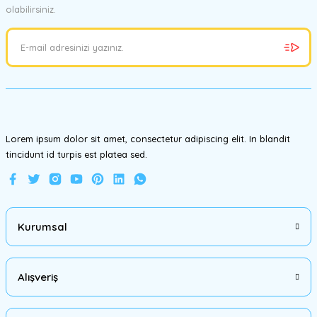
olabilirsiniz.
Ürün resmi kalitesiz, bozuk veya görüntülenemiyor.
Ürün açıklamasında eksik bilgiler bulunuyor.
Ürün bilgilerinde hatalar bulunuyor.
Ürün fiyatı diğer sitelerden daha pahalı.
Bu ürüne benzer farklı alternatifler olmalı.
Lorem ipsum dolor sit amet, consectetur adipiscing elit. In blandit
tincidunt id turpis est platea sed.
Gönder
Kurumsal
Alışveriş