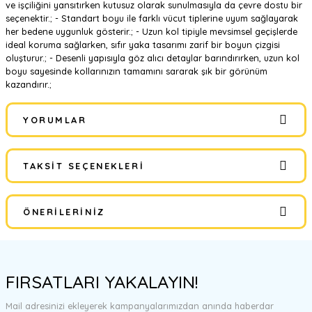
ve işçiliğini yansıtırken kutusuz olarak sunulmasıyla da çevre dostu bir
seçenektir.; - Standart boyu ile farklı vücut tiplerine uyum sağlayarak
her bedene uygunluk gösterir.; - Uzun kol tipiyle mevsimsel geçişlerde
ideal koruma sağlarken, sıfır yaka tasarımı zarif bir boyun çizgisi
oluşturur.; - Desenli yapısıyla göz alıcı detaylar barındırırken, uzun kol
boyu sayesinde kollarınızın tamamını sararak şık bir görünüm
kazandırır.;
YORUMLAR
TAKSIT SEÇENEKLERI
Bu ürüne ilk yorumu siz yapın!
ÖNERILERINIZ
Yorum Yaz
Bu ürünün fiyat bilgisi, resim, ürün açıklamalarında ve diğer
konularda yetersiz gördüğünüz noktaları öneri formunu kullanarak
FIRSATLARI YAKALAYIN!
tarafımıza iletebilirsiniz.
Görüş ve önerileriniz için teşekkür ederiz.
Mail adresinizi ekleyerek kampanyalarımızdan anında haberdar