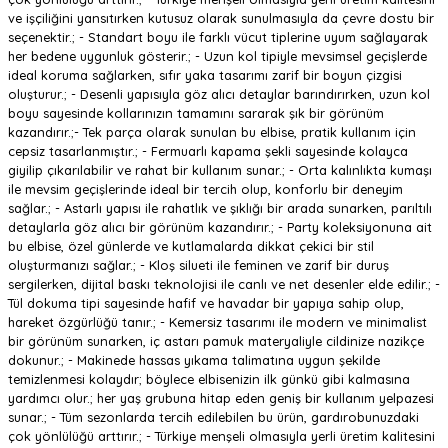
ve işçiliğini yansıtırken kutusuz olarak sunulmasıyla da çevre dostu bir
seçenektir.; - Standart boyu ile farklı vücut tiplerine uyum sağlayarak
her bedene uygunluk gösterir.; - Uzun kol tipiyle mevsimsel geçişlerde
ideal koruma sağlarken, sıfır yaka tasarımı zarif bir boyun çizgisi
oluşturur.; - Desenli yapısıyla göz alıcı detaylar barındırırken, uzun kol
boyu sayesinde kollarınızın tamamını sararak şık bir görünüm
kazandırır.;- Tek parça olarak sunulan bu elbise, pratik kullanım için
cepsiz tasarlanmıştır.; - Fermuarlı kapama şekli sayesinde kolayca
giyilip çıkarılabilir ve rahat bir kullanım sunar.; - Orta kalınlıkta kumaşı
ile mevsim geçişlerinde ideal bir tercih olup, konforlu bir deneyim
sağlar.; - Astarlı yapısı ile rahatlık ve şıklığı bir arada sunarken, parıltılı
detaylarla göz alıcı bir görünüm kazandırır.; - Party koleksiyonuna ait
bu elbise, özel günlerde ve kutlamalarda dikkat çekici bir stil
oluşturmanızı sağlar.; - Kloş silueti ile feminen ve zarif bir duruş
sergilerken, dijital baskı teknolojisi ile canlı ve net desenler elde edilir.; -
Tül dokuma tipi sayesinde hafif ve havadar bir yapıya sahip olup,
hareket özgürlüğü tanır.; - Kemersiz tasarımı ile modern ve minimalist
bir görünüm sunarken, iç astarı pamuk materyaliyle cildinize nazikçe
dokunur.; - Makinede hassas yıkama talimatına uygun şekilde
temizlenmesi kolaydır; böylece elbisenizin ilk günkü gibi kalmasına
yardımcı olur.; her yaş grubuna hitap eden geniş bir kullanım yelpazesi
sunar.; - Tüm sezonlarda tercih edilebilen bu ürün, gardırobunuzdaki
çok yönlülüğü arttırır.; - Türkiye menşeli olmasıyla yerli üretim kalitesini