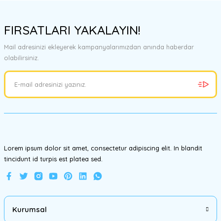
Bu ürünün fiyat bilgisi, resim, ürün açıklamalarında ve diğer
konularda yetersiz gördüğünüz noktaları öneri formunu kullanarak
FIRSATLARI YAKALAYIN!
tarafımıza iletebilirsiniz.
Görüş ve önerileriniz için teşekkür ederiz.
Mail adresinizi ekleyerek kampanyalarımızdan anında haberdar
olabilirsiniz.
Ürün resmi kalitesiz, bozuk veya görüntülenemiyor.
Ürün açıklamasında eksik bilgiler bulunuyor.
Ürün bilgilerinde hatalar bulunuyor.
Ürün fiyatı diğer sitelerden daha pahalı.
Bu ürüne benzer farklı alternatifler olmalı.
Lorem ipsum dolor sit amet, consectetur adipiscing elit. In blandit
tincidunt id turpis est platea sed.
Gönder
Kurumsal