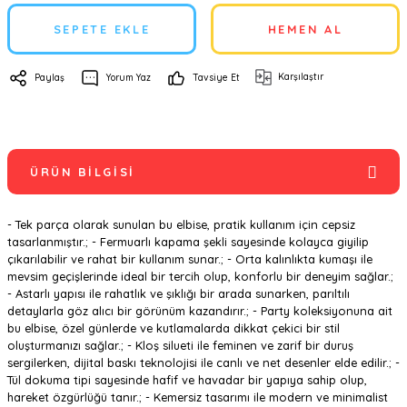
SEPETE EKLE
HEMEN AL
Karşılaştır
Paylaş
Yorum Yaz
Tavsiye Et
ÜRÜN BILGISI
- Tek parça olarak sunulan bu elbise, pratik kullanım için cepsiz
tasarlanmıştır.; - Fermuarlı kapama şekli sayesinde kolayca giyilip
çıkarılabilir ve rahat bir kullanım sunar.; - Orta kalınlıkta kumaşı ile
mevsim geçişlerinde ideal bir tercih olup, konforlu bir deneyim sağlar.;
- Astarlı yapısı ile rahatlık ve şıklığı bir arada sunarken, parıltılı
detaylarla göz alıcı bir görünüm kazandırır.; - Party koleksiyonuna ait
bu elbise, özel günlerde ve kutlamalarda dikkat çekici bir stil
oluşturmanızı sağlar.; - Kloş silueti ile feminen ve zarif bir duruş
sergilerken, dijital baskı teknolojisi ile canlı ve net desenler elde edilir.; -
Tül dokuma tipi sayesinde hafif ve havadar bir yapıya sahip olup,
hareket özgürlüğü tanır.; - Kemersiz tasarımı ile modern ve minimalist