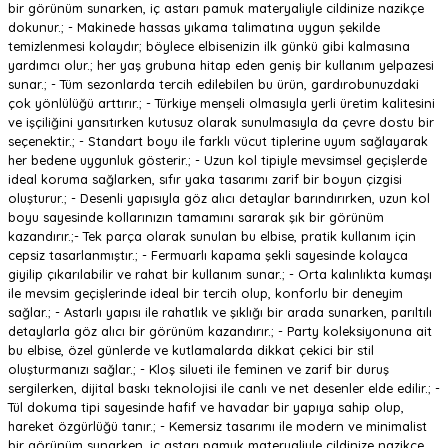
bir görünüm sunarken, iç astarı pamuk materyaliyle cildinize nazikçe
dokunur.; - Makinede hassas yıkama talimatına uygun şekilde
temizlenmesi kolaydır; böylece elbisenizin ilk günkü gibi kalmasına
yardımcı olur.; her yaş grubuna hitap eden geniş bir kullanım yelpazesi
sunar.; - Tüm sezonlarda tercih edilebilen bu ürün, gardırobunuzdaki
çok yönlülüğü arttırır.; - Türkiye menşeli olmasıyla yerli üretim kalitesini
ve işçiliğini yansıtırken kutusuz olarak sunulmasıyla da çevre dostu bir
seçenektir.; - Standart boyu ile farklı vücut tiplerine uyum sağlayarak
her bedene uygunluk gösterir.; - Uzun kol tipiyle mevsimsel geçişlerde
ideal koruma sağlarken, sıfır yaka tasarımı zarif bir boyun çizgisi
oluşturur.; - Desenli yapısıyla göz alıcı detaylar barındırırken, uzun kol
boyu sayesinde kollarınızın tamamını sararak şık bir görünüm
kazandırır.;- Tek parça olarak sunulan bu elbise, pratik kullanım için
cepsiz tasarlanmıştır.; - Fermuarlı kapama şekli sayesinde kolayca
giyilip çıkarılabilir ve rahat bir kullanım sunar.; - Orta kalınlıkta kumaşı
ile mevsim geçişlerinde ideal bir tercih olup, konforlu bir deneyim
sağlar.; - Astarlı yapısı ile rahatlık ve şıklığı bir arada sunarken, parıltılı
detaylarla göz alıcı bir görünüm kazandırır.; - Party koleksiyonuna ait
bu elbise, özel günlerde ve kutlamalarda dikkat çekici bir stil
oluşturmanızı sağlar.; - Kloş silueti ile feminen ve zarif bir duruş
sergilerken, dijital baskı teknolojisi ile canlı ve net desenler elde edilir.; -
Tül dokuma tipi sayesinde hafif ve havadar bir yapıya sahip olup,
hareket özgürlüğü tanır.; - Kemersiz tasarımı ile modern ve minimalist
bir görünüm sunarken, iç astarı pamuk materyaliyle cildinize nazikçe