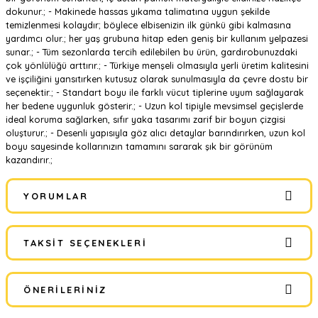
dokunur.; - Makinede hassas yıkama talimatına uygun şekilde
temizlenmesi kolaydır; böylece elbisenizin ilk günkü gibi kalmasına
yardımcı olur.; her yaş grubuna hitap eden geniş bir kullanım yelpazesi
sunar.; - Tüm sezonlarda tercih edilebilen bu ürün, gardırobunuzdaki
çok yönlülüğü arttırır.; - Türkiye menşeli olmasıyla yerli üretim kalitesini
ve işçiliğini yansıtırken kutusuz olarak sunulmasıyla da çevre dostu bir
seçenektir.; - Standart boyu ile farklı vücut tiplerine uyum sağlayarak
her bedene uygunluk gösterir.; - Uzun kol tipiyle mevsimsel geçişlerde
ideal koruma sağlarken, sıfır yaka tasarımı zarif bir boyun çizgisi
oluşturur.; - Desenli yapısıyla göz alıcı detaylar barındırırken, uzun kol
boyu sayesinde kollarınızın tamamını sararak şık bir görünüm
kazandırır.;
YORUMLAR
TAKSIT SEÇENEKLERI
Bu ürüne ilk yorumu siz yapın!
ÖNERILERINIZ
Yorum Yaz