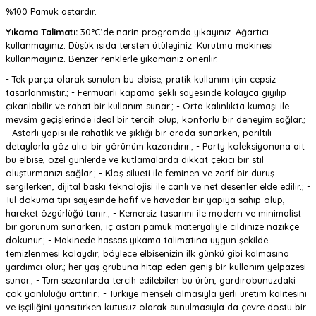
%100 Pamuk astardır.
Yıkama Talimatı:
30°C’de narin programda yıkayınız. Ağartıcı
kullanmayınız. Düşük ısıda tersten ütüleyiniz. Kurutma makinesi
kullanmayınız. Benzer renklerle yıkamanız önerilir.
- Tek parça olarak sunulan bu elbise, pratik kullanım için cepsiz
tasarlanmıştır.; - Fermuarlı kapama şekli sayesinde kolayca giyilip
çıkarılabilir ve rahat bir kullanım sunar.; - Orta kalınlıkta kumaşı ile
mevsim geçişlerinde ideal bir tercih olup, konforlu bir deneyim sağlar.;
- Astarlı yapısı ile rahatlık ve şıklığı bir arada sunarken, parıltılı
detaylarla göz alıcı bir görünüm kazandırır.; - Party koleksiyonuna ait
bu elbise, özel günlerde ve kutlamalarda dikkat çekici bir stil
oluşturmanızı sağlar.; - Kloş silueti ile feminen ve zarif bir duruş
sergilerken, dijital baskı teknolojisi ile canlı ve net desenler elde edilir.; -
Tül dokuma tipi sayesinde hafif ve havadar bir yapıya sahip olup,
hareket özgürlüğü tanır.; - Kemersiz tasarımı ile modern ve minimalist
bir görünüm sunarken, iç astarı pamuk materyaliyle cildinize nazikçe
dokunur.; - Makinede hassas yıkama talimatına uygun şekilde
temizlenmesi kolaydır; böylece elbisenizin ilk günkü gibi kalmasına
yardımcı olur.; her yaş grubuna hitap eden geniş bir kullanım yelpazesi
sunar.; - Tüm sezonlarda tercih edilebilen bu ürün, gardırobunuzdaki
çok yönlülüğü arttırır.; - Türkiye menşeli olmasıyla yerli üretim kalitesini
ve işçiliğini yansıtırken kutusuz olarak sunulmasıyla da çevre dostu bir