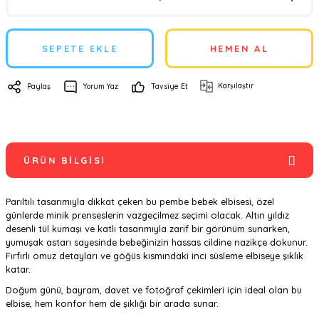
SEPETE EKLE
HEMEN AL
Karşılaştır
Paylaş
Yorum Yaz
Tavsiye Et
ÜRÜN BILGISI
Parıltılı tasarımıyla dikkat çeken bu pembe bebek elbisesi, özel
günlerde minik prenseslerin vazgeçilmez seçimi olacak. Altın yıldız
desenli tül kumaşı ve katlı tasarımıyla zarif bir görünüm sunarken,
yumuşak astarı sayesinde bebeğinizin hassas cildine nazikçe dokunur.
Fırfırlı omuz detayları ve göğüs kısmındaki inci süsleme elbiseye şıklık
katar.
Doğum günü, bayram, davet ve fotoğraf çekimleri için ideal olan bu
elbise, hem konfor hem de şıklığı bir arada sunar.