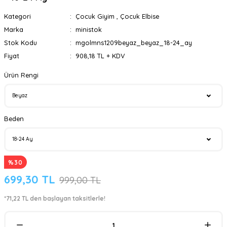
Kategori
Çocuk Giyim
,
Çocuk Elbise
Marka
ministok
Stok Kodu
mgolmns1209beyaz_beyaz_18-24_ay
Fiyat
908,18 TL + KDV
Ürün Rengi
Beden
%30
699,30 TL
999,00 TL
*71,22 TL den başlayan taksitlerle!