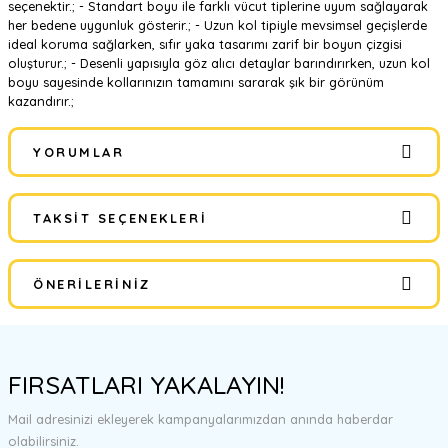
seçenektir.; - Standart boyu ile farklı vücut tiplerine uyum sağlayarak
her bedene uygunluk gösterir.; - Uzun kol tipiyle mevsimsel geçişlerde
ideal koruma sağlarken, sıfır yaka tasarımı zarif bir boyun çizgisi
oluşturur.; - Desenli yapısıyla göz alıcı detaylar barındırırken, uzun kol
boyu sayesinde kollarınızın tamamını sararak şık bir görünüm
kazandırır.;
YORUMLAR
TAKSIT SEÇENEKLERI
Bu ürüne ilk yorumu siz yapın!
ÖNERILERINIZ
Yorum Yaz
Bu ürünün fiyat bilgisi, resim, ürün açıklamalarında ve diğer
konularda yetersiz gördüğünüz noktaları öneri formunu kullanarak
FIRSATLARI YAKALAYIN!
tarafımıza iletebilirsiniz.
Görüş ve önerileriniz için teşekkür ederiz.
Mail adresinizi ekleyerek kampanyalarımızdan anında haberdar
olabilirsiniz.