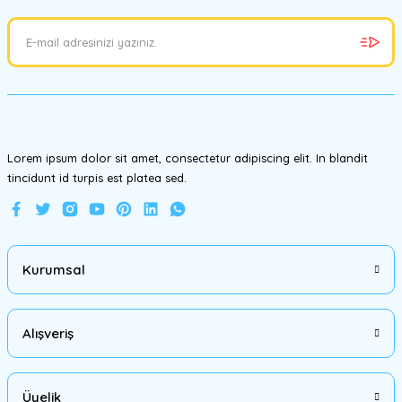
Ürün resmi kalitesiz, bozuk veya görüntülenemiyor.
Ürün açıklamasında eksik bilgiler bulunuyor.
Ürün bilgilerinde hatalar bulunuyor.
Ürün fiyatı diğer sitelerden daha pahalı.
Bu ürüne benzer farklı alternatifler olmalı.
Lorem ipsum dolor sit amet, consectetur adipiscing elit. In blandit
tincidunt id turpis est platea sed.
Gönder
Kurumsal
Alışveriş
Üyelik