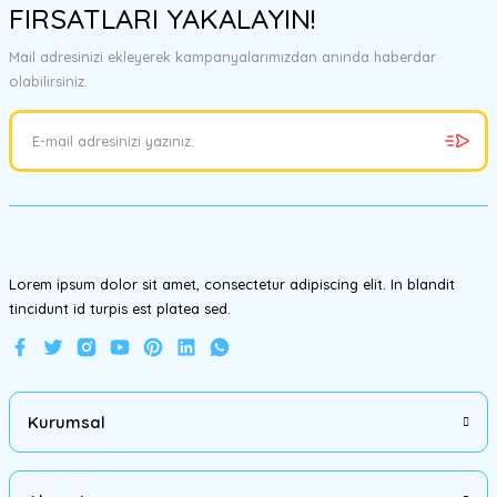
FIRSATLARI YAKALAYIN!
tarafımıza iletebilirsiniz.
Görüş ve önerileriniz için teşekkür ederiz.
Mail adresinizi ekleyerek kampanyalarımızdan anında haberdar
olabilirsiniz.
Ürün resmi kalitesiz, bozuk veya görüntülenemiyor.
Ürün açıklamasında eksik bilgiler bulunuyor.
Ürün bilgilerinde hatalar bulunuyor.
Ürün fiyatı diğer sitelerden daha pahalı.
Bu ürüne benzer farklı alternatifler olmalı.
Lorem ipsum dolor sit amet, consectetur adipiscing elit. In blandit
tincidunt id turpis est platea sed.
Gönder
Kurumsal