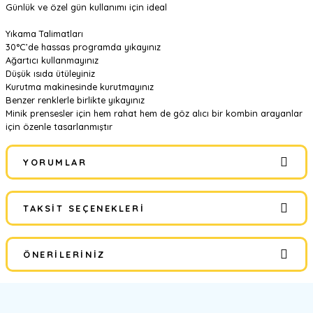
Günlük ve özel gün kullanımı için ideal
Yıkama Talimatları
30°C’de hassas programda yıkayınız
Ağartıcı kullanmayınız
Düşük ısıda ütüleyiniz
Kurutma makinesinde kurutmayınız
Benzer renklerle birlikte yıkayınız
Minik prensesler için hem rahat hem de göz alıcı bir kombin arayanlar
için özenle tasarlanmıştır
YORUMLAR
TAKSIT SEÇENEKLERI
Bu ürüne ilk yorumu siz yapın!
ÖNERILERINIZ
Yorum Yaz
Bu ürünün fiyat bilgisi, resim, ürün açıklamalarında ve diğer
konularda yetersiz gördüğünüz noktaları öneri formunu kullanarak