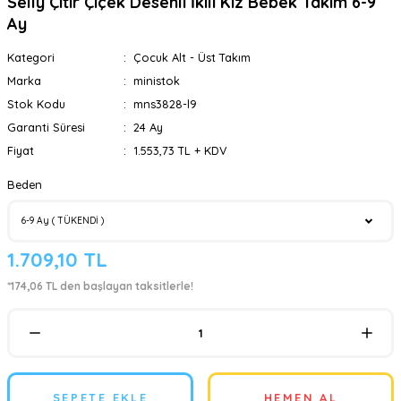
Selly Çıtır Çiçek Desenli İkili Kız Bebek Takım 6-9
Ay
Kategori
Çocuk Alt - Üst Takım
Marka
ministok
Stok Kodu
mns3828-l9
Garanti Süresi
24 Ay
Fiyat
1.553,73 TL + KDV
Beden
1.709,10 TL
*174,06 TL den başlayan taksitlerle!
SEPETE EKLE
HEMEN AL