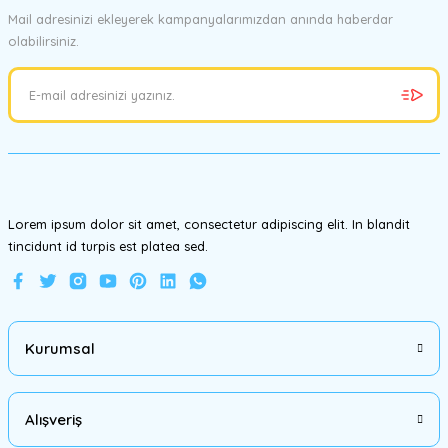
Mail adresinizi ekleyerek kampanyalarımızdan anında haberdar
olabilirsiniz.
Ürün resmi kalitesiz, bozuk veya görüntülenemiyor.
Ürün açıklamasında eksik bilgiler bulunuyor.
Ürün bilgilerinde hatalar bulunuyor.
Ürün fiyatı diğer sitelerden daha pahalı.
Bu ürüne benzer farklı alternatifler olmalı.
Lorem ipsum dolor sit amet, consectetur adipiscing elit. In blandit
tincidunt id turpis est platea sed.
Gönder
Kurumsal
Alışveriş