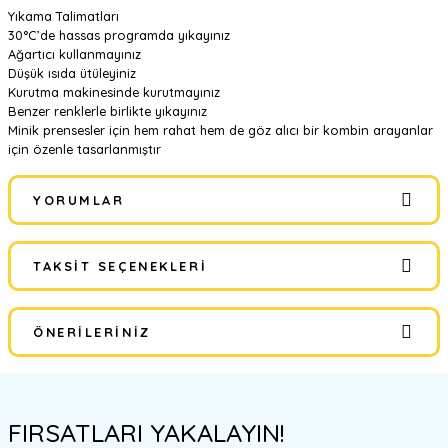
Yıkama Talimatları
30°C’de hassas programda yıkayınız
Ağartıcı kullanmayınız
Düşük ısıda ütüleyiniz
Kurutma makinesinde kurutmayınız
Benzer renklerle birlikte yıkayınız
Minik prensesler için hem rahat hem de göz alıcı bir kombin arayanlar
için özenle tasarlanmıştır
YORUMLAR
TAKSIT SEÇENEKLERI
Bu ürüne ilk yorumu siz yapın!
ÖNERILERINIZ
Yorum Yaz
Bu ürünün fiyat bilgisi, resim, ürün açıklamalarında ve diğer
konularda yetersiz gördüğünüz noktaları öneri formunu kullanarak
FIRSATLARI YAKALAYIN!
tarafımıza iletebilirsiniz.
Görüş ve önerileriniz için teşekkür ederiz.