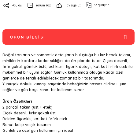
Karşılaştır
Paylaş
Yorum Yaz
Tavsiye Et
ÜRÜN BILGISI
Doğal tonların ve romantik detayların buluştuğu bu kız bebek takımı,
miniklerin konforu kadar şıklığını da ön planda tutar. Çiçek desenli,
fırfır yakalı gömlek üstü; bel kısmı fiyonk detaylı, kat kat fırfırlı etek ile
mükemmel bir uyum sağlar. Günlük kullanımda olduğu kadar özel
günlerde de tercih edilebilecek zamansız bir tasarımdır.
Yumuşak dokulu kumaşı sayesinde bebeğinizin hassas cildine uyum
sağlar ve gün boyu rahat bir kullanım sunar.
Ürün Özellikleri
2 parçalı takım (üst + etek)
Çiçek desenli, fırfır yakalı üst
Belden fiyonklu, kat kat fırfırlı etek
Rahat kalıp ve şık tasarım
Günlük ve özel gün kullanımı için ideal