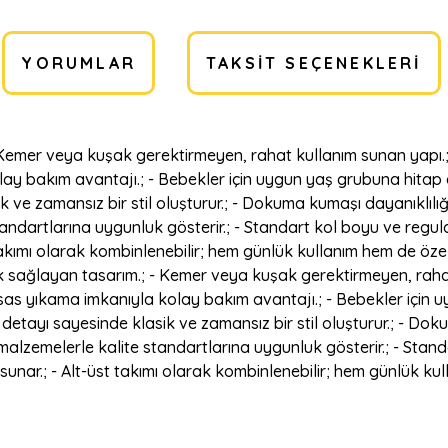
YORUMLAR
TAKSIT SEÇENEKLERI
- Kemer veya kuşak gerektirmeyen, rahat kullanım sunan yapı.; 
y bakım avantajı.; - Bebekler için uygun yaş grubuna hitap ed
 ve zamansız bir stil oluşturur.; - Dokuma kumaşı dayanıklılığı
standartlarına uygunluk gösterir.; - Standart kol boyu ve regul
 takımı olarak kombinlenebilir; hem günlük kullanım hem de öze
inlik sağlayan tasarım.; - Kemer veya kuşak gerektirmeyen, rah
ssas yıkama imkanıyla kolay bakım avantajı.; - Bebekler için u
detayı sayesinde klasik ve zamansız bir stil oluşturur.; - Dok
el malzemelerle kalite standartlarına uygunluk gösterir.; - Stan
sunar.; - Alt-üst takımı olarak kombinlenebilir; hem günlük ku