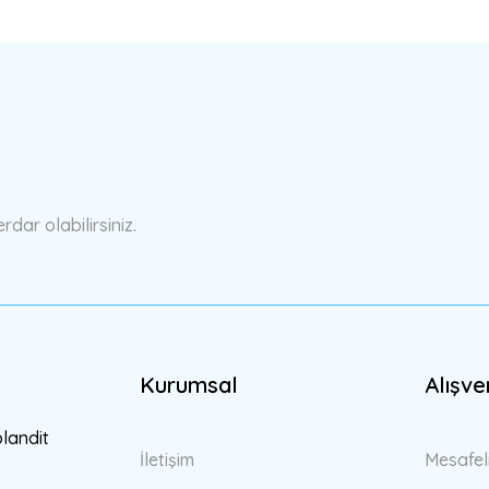
a yetersiz gördüğünüz noktaları öneri formunu kullanarak tarafımıza ilete
Bu ürüne ilk yorumu siz yapın!
Yorum Yaz
ar olabilirsiniz.
Kurumsal
Alışve
Gönder
blandit
İletişim
Mesafel