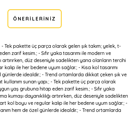
ÖNERILERINIZ
- Tek pakette üç parça olarak gelen şık takım; yelek, t-
en zarif kesim.; - Sıfır yaka tasarımı ile modern ve
 artırırken, düz deseniyle sadelikten yana olanların tercihi
ar kalıp ile her bedene uyum sağlar.; - Kısa kol tasarımı
l günlerde idealdir.; - Trend ortamlarda dikkat çeken şık ve
at kullanım sunan yapı.; - Tek pakette üç parça olarak
ygun yaş grubuna hitap eden zarif kesim.; - Sıfır yaka
uma kumaşı dayanıklılığı artırırken, düz deseniyle sadelikten
dart kol boyu ve regular kalıp ile her bedene uyum sağlar.; -
llanım hem de özel günlerde idealdir.; - Trend ortamlarda