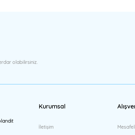
a yetersiz gördüğünüz noktaları öneri formunu kullanarak tarafımıza ilete
Bu ürüne ilk yorumu siz yapın!
Yorum Yaz
ar olabilirsiniz.
Kurumsal
Alışve
Gönder
blandit
İletişim
Mesafel