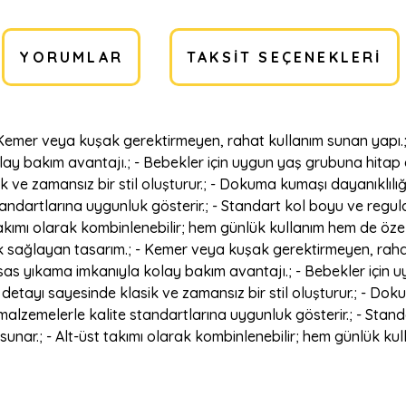
YORUMLAR
TAKSIT SEÇENEKLERI
- Kemer veya kuşak gerektirmeyen, rahat kullanım sunan yapı.; 
y bakım avantajı.; - Bebekler için uygun yaş grubuna hitap ed
 ve zamansız bir stil oluşturur.; - Dokuma kumaşı dayanıklılığı
standartlarına uygunluk gösterir.; - Standart kol boyu ve regul
 takımı olarak kombinlenebilir; hem günlük kullanım hem de öze
inlik sağlayan tasarım.; - Kemer veya kuşak gerektirmeyen, rah
ssas yıkama imkanıyla kolay bakım avantajı.; - Bebekler için u
detayı sayesinde klasik ve zamansız bir stil oluşturur.; - Dok
el malzemelerle kalite standartlarına uygunluk gösterir.; - Stan
sunar.; - Alt-üst takımı olarak kombinlenebilir; hem günlük ku