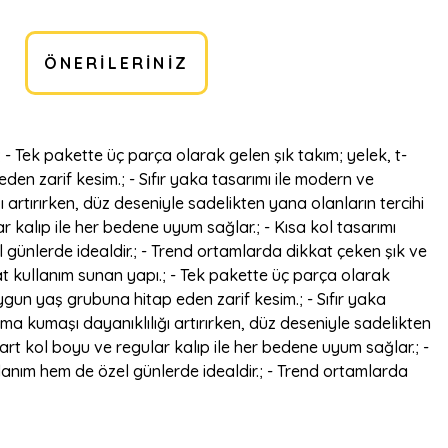
ÖNERILERINIZ
- Tek pakette üç parça olarak gelen şık takım; yelek, t-
en zarif kesim.; - Sıfır yaka tasarımı ile modern ve
 artırırken, düz deseniyle sadelikten yana olanların tercihi
ar kalıp ile her bedene uyum sağlar.; - Kısa kol tasarımı
l günlerde idealdir.; - Trend ortamlarda dikkat çeken şık ve
at kullanım sunan yapı.; - Tek pakette üç parça olarak
ygun yaş grubuna hitap eden zarif kesim.; - Sıfır yaka
uma kumaşı dayanıklılığı artırırken, düz deseniyle sadelikten
dart kol boyu ve regular kalıp ile her bedene uyum sağlar.; -
llanım hem de özel günlerde idealdir.; - Trend ortamlarda