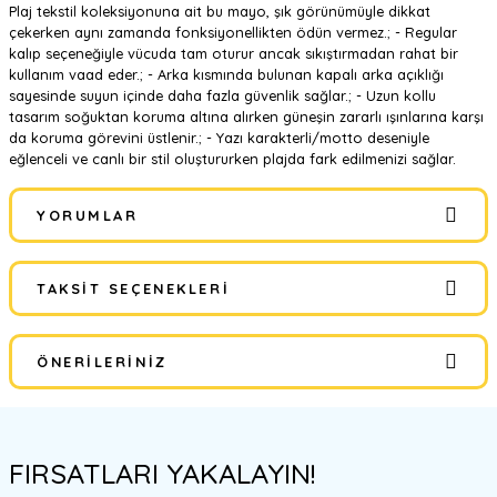
Plaj tekstil koleksiyonuna ait bu mayo, şık görünümüyle dikkat
çekerken aynı zamanda fonksiyonellikten ödün vermez.; - Regular
kalıp seçeneğiyle vücuda tam oturur ancak sıkıştırmadan rahat bir
kullanım vaad eder.; - Arka kısmında bulunan kapalı arka açıklığı
sayesinde suyun içinde daha fazla güvenlik sağlar.; - Uzun kollu
tasarım soğuktan koruma altına alırken güneşin zararlı ışınlarına karşı
da koruma görevini üstlenir.; - Yazı karakterli/motto deseniyle
eğlenceli ve canlı bir stil oluştururken plajda fark edilmenizi sağlar.
YORUMLAR
TAKSIT SEÇENEKLERI
Bu ürüne ilk yorumu siz yapın!
ÖNERILERINIZ
Yorum Yaz
Bu ürünün fiyat bilgisi, resim, ürün açıklamalarında ve diğer
konularda yetersiz gördüğünüz noktaları öneri formunu kullanarak
FIRSATLARI YAKALAYIN!
tarafımıza iletebilirsiniz.
Görüş ve önerileriniz için teşekkür ederiz.