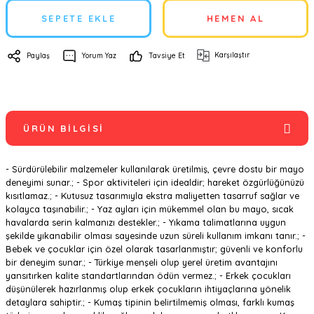
SEPETE EKLE
HEMEN AL
Karşılaştır
Paylaş
Yorum Yaz
Tavsiye Et
ÜRÜN BILGISI
- Sürdürülebilir malzemeler kullanılarak üretilmiş, çevre dostu bir mayo
deneyimi sunar.; - Spor aktiviteleri için idealdir; hareket özgürlüğünüzü
kısıtlamaz.; - Kutusuz tasarımıyla ekstra maliyetten tasarruf sağlar ve
kolayca taşınabilir.; - Yaz ayları için mükemmel olan bu mayo, sıcak
havalarda serin kalmanızı destekler.; - Yıkama talimatlarına uygun
şekilde yıkanabilir olması sayesinde uzun süreli kullanım imkanı tanır.; -
Bebek ve çocuklar için özel olarak tasarlanmıştır; güvenli ve konforlu
bir deneyim sunar.; - Türkiye menşeli olup yerel üretim avantajını
yansıtırken kalite standartlarından ödün vermez.; - Erkek çocukları
düşünülerek hazırlanmış olup erkek çocukların ihtiyaçlarına yönelik
detaylara sahiptir.; - Kumaş tipinin belirtilmemiş olması, farklı kumaş