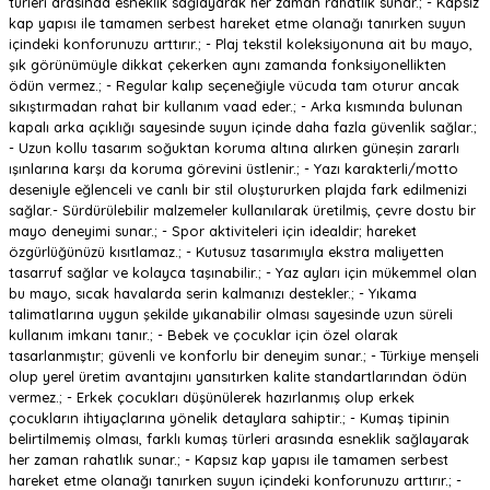
türleri arasında esneklik sağlayarak her zaman rahatlık sunar.; - Kapsız
kap yapısı ile tamamen serbest hareket etme olanağı tanırken suyun
içindeki konforunuzu arttırır.; - Plaj tekstil koleksiyonuna ait bu mayo,
şık görünümüyle dikkat çekerken aynı zamanda fonksiyonellikten
ödün vermez.; - Regular kalıp seçeneğiyle vücuda tam oturur ancak
sıkıştırmadan rahat bir kullanım vaad eder.; - Arka kısmında bulunan
kapalı arka açıklığı sayesinde suyun içinde daha fazla güvenlik sağlar.;
- Uzun kollu tasarım soğuktan koruma altına alırken güneşin zararlı
ışınlarına karşı da koruma görevini üstlenir.; - Yazı karakterli/motto
deseniyle eğlenceli ve canlı bir stil oluştururken plajda fark edilmenizi
sağlar.- Sürdürülebilir malzemeler kullanılarak üretilmiş, çevre dostu bir
mayo deneyimi sunar.; - Spor aktiviteleri için idealdir; hareket
özgürlüğünüzü kısıtlamaz.; - Kutusuz tasarımıyla ekstra maliyetten
tasarruf sağlar ve kolayca taşınabilir.; - Yaz ayları için mükemmel olan
bu mayo, sıcak havalarda serin kalmanızı destekler.; - Yıkama
talimatlarına uygun şekilde yıkanabilir olması sayesinde uzun süreli
kullanım imkanı tanır.; - Bebek ve çocuklar için özel olarak
tasarlanmıştır; güvenli ve konforlu bir deneyim sunar.; - Türkiye menşeli
olup yerel üretim avantajını yansıtırken kalite standartlarından ödün
vermez.; - Erkek çocukları düşünülerek hazırlanmış olup erkek
çocukların ihtiyaçlarına yönelik detaylara sahiptir.; - Kumaş tipinin
belirtilmemiş olması, farklı kumaş türleri arasında esneklik sağlayarak
her zaman rahatlık sunar.; - Kapsız kap yapısı ile tamamen serbest
hareket etme olanağı tanırken suyun içindeki konforunuzu arttırır.; -