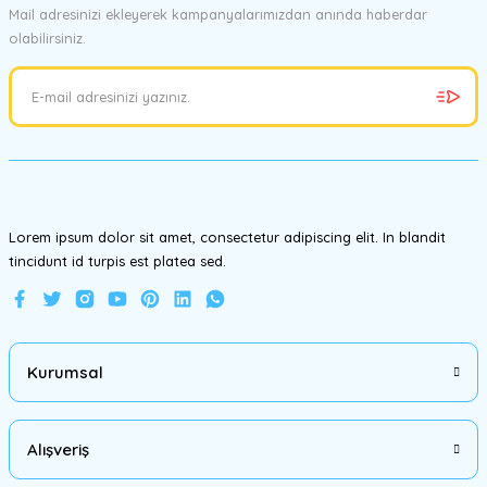
Mail adresinizi ekleyerek kampanyalarımızdan anında haberdar
olabilirsiniz.
Ürün resmi kalitesiz, bozuk veya görüntülenemiyor.
Ürün açıklamasında eksik bilgiler bulunuyor.
Ürün bilgilerinde hatalar bulunuyor.
Ürün fiyatı diğer sitelerden daha pahalı.
Bu ürüne benzer farklı alternatifler olmalı.
Lorem ipsum dolor sit amet, consectetur adipiscing elit. In blandit
tincidunt id turpis est platea sed.
Gönder
Kurumsal
Alışveriş