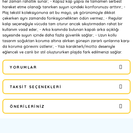
her zaman rahatlık sunar.; - Kapsız kap yapısı ile tamamen serbest
hareket etme olanağı tanırken suyun içindeki konforunuzu arttırır.; -
Plaj tekstil koleksiyonuna ait bu mayo, şık görünümüyle dikkat
çekerken aynı zamanda fonksiyonellikten ödün vermez.; - Regular
kalıp seçeneğiyle vücuda tam oturur ancak sıkıştırmadan rahat bir
kullanım vaad eder.; - Arka kısmında bulunan kapalı arka açıklığı
sayesinde suyun içinde daha fazla güvenlik sağlar.; - Uzun kollu
tasarım soğuktan koruma altına alırken güneşin zararlı ışınlarına karşı
da koruma görevini üstlenir.; - Yazı karakterli/motto deseniyle
eğlenceli ve canlı bir stil oluştururken plajda fark edilmenizi sağlar.
YORUMLAR
TAKSIT SEÇENEKLERI
Bu ürüne ilk yorumu siz yapın!
ÖNERILERINIZ
Yorum Yaz
Bu ürünün fiyat bilgisi, resim, ürün açıklamalarında ve diğer
konularda yetersiz gördüğünüz noktaları öneri formunu kullanarak