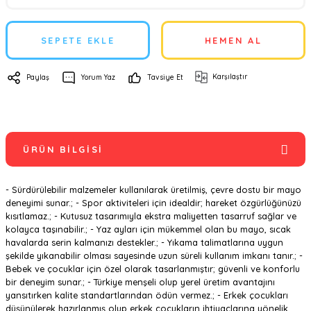
SEPETE EKLE
HEMEN AL
Karşılaştır
Paylaş
Yorum Yaz
Tavsiye Et
ÜRÜN BILGISI
- Sürdürülebilir malzemeler kullanılarak üretilmiş, çevre dostu bir mayo
deneyimi sunar.; - Spor aktiviteleri için idealdir; hareket özgürlüğünüzü
kısıtlamaz.; - Kutusuz tasarımıyla ekstra maliyetten tasarruf sağlar ve
kolayca taşınabilir.; - Yaz ayları için mükemmel olan bu mayo, sıcak
havalarda serin kalmanızı destekler.; - Yıkama talimatlarına uygun
şekilde yıkanabilir olması sayesinde uzun süreli kullanım imkanı tanır.; -
Bebek ve çocuklar için özel olarak tasarlanmıştır; güvenli ve konforlu
bir deneyim sunar.; - Türkiye menşeli olup yerel üretim avantajını
yansıtırken kalite standartlarından ödün vermez.; - Erkek çocukları
düşünülerek hazırlanmış olup erkek çocukların ihtiyaçlarına yönelik