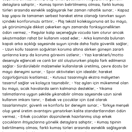
detaylara sahiptir.; - Kumaş tipinin belirtilmemiş olması, farklı kumaş
türleri arasında esneklik sağlayarak her zaman rahatlık sunar.; - Kapsız
kap yapısı ile tamamen serbest hareket etme olanağı tanırken suyun
içindeki konforunuzu arttırır.; - Plaj tekstil koleksiyonuna ait bu mayo,
şık görünümüyle dikkat çekerken aynı zamanda fonksiyonellikten
ödün vermez.; - Regular kalıp seçeneğiyle vücuda tam oturur ancak
sıkıştırmadan rahat bir kullanım vaad eder.; - Arka kısmında bulunan
kapalı arka açıklığı sayesinde suyun içinde daha fazla güvenlik sağlar.;
- Uzun kollu tasarım soğuktan koruma altına alırken güneşin zararlı
ışınlarına karşı da koruma görevini üstlenir.; - Yazı karakterli/motto
deseniyle eğlenceli ve canlı bir stil oluştururken plajda fark edilmenizi
sağlar.- Sürdürülebilir malzemeler kullanılarak üretilmiş, çevre dostu bir
mayo deneyimi sunar.; - Spor aktiviteleri için idealdir; hareket
özgürlüğünüzü kısıtlamaz.; - Kutusuz tasarımıyla ekstra maliyetten
tasarruf sağlar ve kolayca taşınabilir.; - Yaz ayları için mükemmel olan
bu mayo, sıcak havalarda serin kalmanızı destekler.; - Yıkama
talimatlarına uygun şekilde yıkanabilir olması sayesinde uzun süreli
kullanım imkanı tanır.; - Bebek ve çocuklar için özel olarak
tasarlanmıştır; güvenli ve konforlu bir deneyim sunar.; - Türkiye menşeli
olup yerel üretim avantajını yansıtırken kalite standartlarından ödün
vermez.; - Erkek çocukları düşünülerek hazırlanmış olup erkek
çocukların ihtiyaçlarına yönelik detaylara sahiptir.; - Kumaş tipinin
belirtilmemiş olması, farklı kumaş türleri arasında esneklik sağlayarak