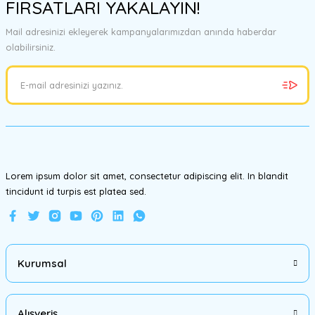
FIRSATLARI YAKALAYIN!
tarafımıza iletebilirsiniz.
Görüş ve önerileriniz için teşekkür ederiz.
Mail adresinizi ekleyerek kampanyalarımızdan anında haberdar
olabilirsiniz.
Ürün resmi kalitesiz, bozuk veya görüntülenemiyor.
Ürün açıklamasında eksik bilgiler bulunuyor.
Ürün bilgilerinde hatalar bulunuyor.
Ürün fiyatı diğer sitelerden daha pahalı.
Bu ürüne benzer farklı alternatifler olmalı.
Lorem ipsum dolor sit amet, consectetur adipiscing elit. In blandit
tincidunt id turpis est platea sed.
Gönder
Kurumsal
Alışveriş