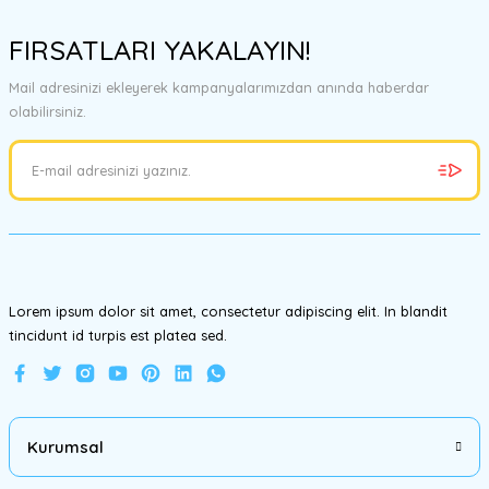
Bu ürünün fiyat bilgisi, resim, ürün açıklamalarında ve diğer
konularda yetersiz gördüğünüz noktaları öneri formunu kullanarak
FIRSATLARI YAKALAYIN!
tarafımıza iletebilirsiniz.
Görüş ve önerileriniz için teşekkür ederiz.
Mail adresinizi ekleyerek kampanyalarımızdan anında haberdar
olabilirsiniz.
Ürün resmi kalitesiz, bozuk veya görüntülenemiyor.
Ürün açıklamasında eksik bilgiler bulunuyor.
Ürün bilgilerinde hatalar bulunuyor.
Ürün fiyatı diğer sitelerden daha pahalı.
Bu ürüne benzer farklı alternatifler olmalı.
Lorem ipsum dolor sit amet, consectetur adipiscing elit. In blandit
tincidunt id turpis est platea sed.
Gönder
Kurumsal