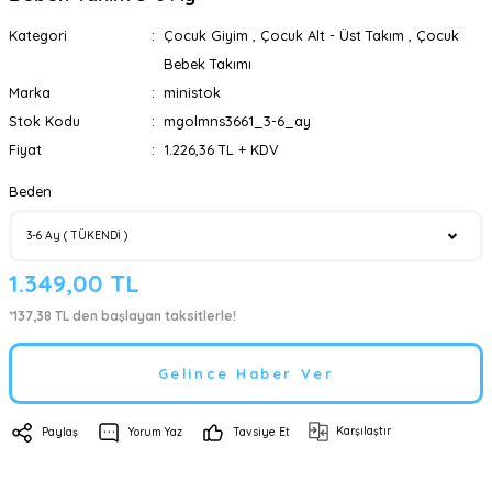
Kategori
Çocuk Giyim
,
Çocuk Alt - Üst Takım
,
Çocuk
Bebek Takımı
Marka
ministok
Stok Kodu
mgolmns3661_3-6_ay
Fiyat
1.226,36 TL + KDV
Beden
1.349,00 TL
*137,38 TL den başlayan taksitlerle!
Gelince Haber Ver
Karşılaştır
Paylaş
Yorum Yaz
Tavsiye Et