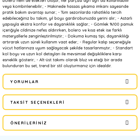
bolero hem de etekten oluşur; her parçası ayrı ayrı da kullanılabilir
veya kombinlenebilir.; - Makinede hassas yıkama imkanı sayesinde
pratik bakım avantajı sunar.; - Tüm sezonlarda rahatlıkla tercih
edebileceğiniz bu takım, yıl boyu gardırobunuzda yerini alır.; - Astarlı
yapısıyla ekstra konfor ve dayanıklılık sağlar.; - Gömlek %100 pamuk
içeriğiyle cildinize nefes aldırırken, bolero ve kısa etek ise farklı
materyallerle zenginleştirilmiştir.; - Dokuma kumaş tipi, dayanıklılığı
artırarak uzun süreli kullanım vaat eder.; - Regular kalıp seçeneğiyle
vücut hatlarınıza uyum sağlayacak şekilde tasarlanmıştır.; - Standart
kol boyu ve uzun kol detayları ile mevsimsel değişikliklere karşı
esneklik gösterir.; - Alt-üst takımı olarak bluz ve eteği bir arada
bulunduran bu set, trend bir stil oluşturmanız için idealdir.
YORUMLAR
TAKSIT SEÇENEKLERI
Bu ürüne ilk yorumu siz yapın!
ÖNERILERINIZ
Yorum Yaz