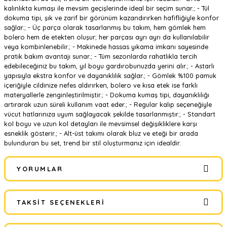
kalınlıkta kumaşı ile mevsim geçişlerinde ideal bir seçim sunar.; - Tül
dokuma tipi, şık ve zarif bir görünüm kazandırırken hafifliğiyle konfor
sağlar.; - Üç parça olarak tasarlanmış bu takım, hem gömlek hem
bolero hem de etekten oluşur; her parçası ayrı ayrı da kullanılabilir
veya kombinlenebilir.; - Makinede hassas yıkama imkanı sayesinde
pratik bakım avantajı sunar.; - Tüm sezonlarda rahatlıkla tercih
edebileceğiniz bu takım, yıl boyu gardırobunuzda yerini alır.; - Astarlı
yapısıyla ekstra konfor ve dayanıklılık sağlar.; - Gömlek %100 pamuk
içeriğiyle cildinize nefes aldırırken, bolero ve kısa etek ise farklı
materyallerle zenginleştirilmiştir.; - Dokuma kumaş tipi, dayanıklılığı
artırarak uzun süreli kullanım vaat eder.; - Regular kalıp seçeneğiyle
vücut hatlarınıza uyum sağlayacak şekilde tasarlanmıştır.; - Standart
kol boyu ve uzun kol detayları ile mevsimsel değişikliklere karşı
esneklik gösterir.; - Alt-üst takımı olarak bluz ve eteği bir arada
bulunduran bu set, trend bir stil oluşturmanız için idealdir.
YORUMLAR
TAKSIT SEÇENEKLERI
Bu ürüne ilk yorumu siz yapın!