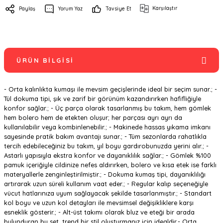
Karşılaştır
Paylaş
Yorum Yaz
Tavsiye Et
ÜRÜN BILGISI
- Orta kalınlıkta kumaşı ile mevsim geçişlerinde ideal bir seçim sunar.; -
Tül dokuma tipi, şık ve zarif bir görünüm kazandırırken hafifliğiyle
konfor sağlar.; - Üç parça olarak tasarlanmış bu takım, hem gömlek
hem bolero hem de etekten oluşur; her parçası ayrı ayrı da
kullanılabilir veya kombinlenebilir.; - Makinede hassas yıkama imkanı
sayesinde pratik bakım avantajı sunar.; - Tüm sezonlarda rahatlıkla
tercih edebileceğiniz bu takım, yıl boyu gardırobunuzda yerini alır.; -
Astarlı yapısıyla ekstra konfor ve dayanıklılık sağlar.; - Gömlek %100
pamuk içeriğiyle cildinize nefes aldırırken, bolero ve kısa etek ise farklı
materyallerle zenginleştirilmiştir.; - Dokuma kumaş tipi, dayanıklılığı
artırarak uzun süreli kullanım vaat eder.; - Regular kalıp seçeneğiyle
vücut hatlarınıza uyum sağlayacak şekilde tasarlanmıştır.; - Standart
kol boyu ve uzun kol detayları ile mevsimsel değişikliklere karşı
esneklik gösterir.; - Alt-üst takımı olarak bluz ve eteği bir arada
bulunduran bu set, trend bir stil oluşturmanız için idealdir.- Orta