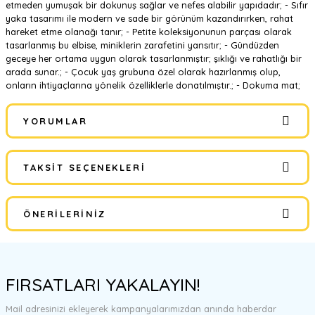
etmeden yumuşak bir dokunuş sağlar ve nefes alabilir yapıdadır; - Sıfır
yaka tasarımı ile modern ve sade bir görünüm kazandırırken, rahat
hareket etme olanağı tanır; - Petite koleksiyonunun parçası olarak
tasarlanmış bu elbise, miniklerin zarafetini yansıtır; - Gündüzden
geceye her ortama uygun olarak tasarlanmıştır; şıklığı ve rahatlığı bir
arada sunar.; - Çocuk yaş grubuna özel olarak hazırlanmış olup,
onların ihtiyaçlarına yönelik özelliklerle donatılmıştır.; - Dokuma mat;
YORUMLAR
TAKSIT SEÇENEKLERI
Bu ürüne ilk yorumu siz yapın!
ÖNERILERINIZ
Yorum Yaz
Bu ürünün fiyat bilgisi, resim, ürün açıklamalarında ve diğer
konularda yetersiz gördüğünüz noktaları öneri formunu kullanarak
FIRSATLARI YAKALAYIN!
tarafımıza iletebilirsiniz.
Görüş ve önerileriniz için teşekkür ederiz.
Mail adresinizi ekleyerek kampanyalarımızdan anında haberdar