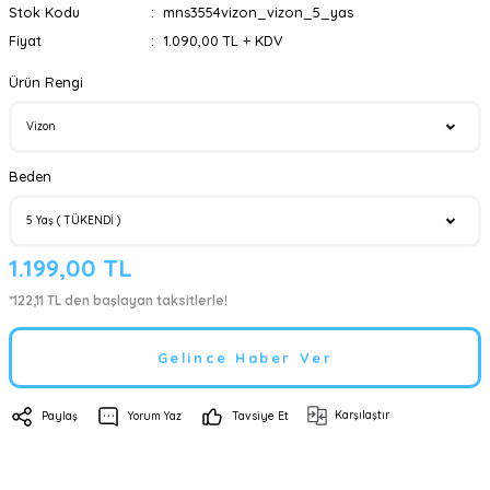
Stok Kodu
mns3554vizon_vizon_5_yas
Fiyat
1.090,00 TL + KDV
Ürün Rengi
Beden
1.199,00 TL
*122,11 TL den başlayan taksitlerle!
Gelince Haber Ver
Karşılaştır
Paylaş
Yorum Yaz
Tavsiye Et