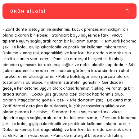
ÜRÜN BILGISI
- Zarif dantel detayları ile süslenmiş, küçük prenseslerin şıklığını ön
plana çıkaran bir elbise; - Standart boyu sayesinde farklı vücut
tiplerine uyum sağlayarak rahat bir kullanım sunar; - Fermuarlı kapama
şekli ile kolay giyilip çıkarılabilir ve pratik bir kullanım imkanı tanır; -
Dokuma kumaş tipi, dayanıklılığı ve konforu bir arada sunarak uzun
süreli kullanım vaat eder; - Pamuklu materyal bileşeni cildi tahriş
etmeden yumuşak bir dokunuş sağlar ve nefes alabilir yapıdadır; - Sıfır
yaka tasarımı ile modern ve sade bir görünüm kazandırırken, rahat
hareket etme olanağı tanır; - Petite koleksiyonunun parçası olarak
tasarlanmış bu elbise, miniklerin zarafetini yansıtır; - Gündüzden
geceye her ortama uygun olarak tasarlanmıştır; şıklığı ve rahatlığı bir
arada sunar.; - Çocuk yaş grubuna özel olarak hazırlanmış olup,
onların ihtiyaçlarına yönelik özelliklerle donatılmıştır.; - Dokuma mat;-
Zarif dantel detayları ile süslenmiş, küçük prenseslerin şıklığını ön
plana çıkaran bir elbise; - Standart boyu sayesinde farklı vücut
tiplerine uyum sağlayarak rahat bir kullanım sunar; - Fermuarlı kapama
şekli ile kolay giyilip çıkarılabilir ve pratik bir kullanım imkanı tanır; -
Dokuma kumaş tipi, dayanıklılığı ve konforu bir arada sunarak uzun
süreli kullanım vaat eder; - Pamuklu materyal bileşeni cildi tahriş