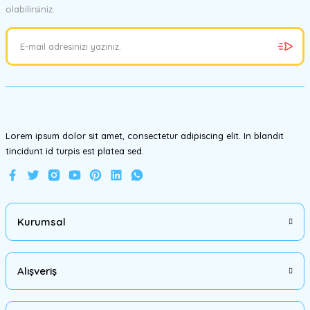
olabilirsiniz.
Ürün resmi kalitesiz, bozuk veya görüntülenemiyor.
Ürün açıklamasında eksik bilgiler bulunuyor.
Ürün bilgilerinde hatalar bulunuyor.
Ürün fiyatı diğer sitelerden daha pahalı.
Bu ürüne benzer farklı alternatifler olmalı.
Lorem ipsum dolor sit amet, consectetur adipiscing elit. In blandit
tincidunt id turpis est platea sed.
Gönder
Kurumsal
Alışveriş