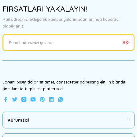
konularda yetersiz gördüğünüz noktaları öneri formunu kullanarak
FIRSATLARI YAKALAYIN!
tarafımıza iletebilirsiniz.
Görüş ve önerileriniz için teşekkür ederiz.
Mail adresinizi ekleyerek kampanyalarımızdan anında haberdar
olabilirsiniz.
Ürün resmi kalitesiz, bozuk veya görüntülenemiyor.
Ürün açıklamasında eksik bilgiler bulunuyor.
Ürün bilgilerinde hatalar bulunuyor.
Ürün fiyatı diğer sitelerden daha pahalı.
Bu ürüne benzer farklı alternatifler olmalı.
Lorem ipsum dolor sit amet, consectetur adipiscing elit. In blandit
tincidunt id turpis est platea sed.
Gönder
Kurumsal