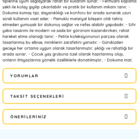
tiplerine uyum sağlayarak rahat bir kullanım sunar; - Fermuarlı kapama
şekli ile kolay giyilip çıkarılabilir ve pratik bir kullanım imkanı tanır; -
Dokuma kumaş tipi, dayanıklılığı ve konforu bir arada sunarak uzun
süreli kullanım vaat eder; - Pamuklu materyal bileşeni cildi tahriş
etmeden yumuşak bir dokunuş sağlar ve nefes alabilir yapıdadır; - Sıfır
yaka tasarımı ile modern ve sade bir görünüm kazandırırken, rahat
hareket etme olanağı tanır; - Petite koleksiyonunun parçası olarak
tasarlanmış bu elbise, miniklerin zarafetini yansıtır; - Gündüzden
geceye her ortama uygun olarak tasarlanmıştır; şıklığı ve rahatlığı bir
arada sunar.; - Çocuk yaş grubuna özel olarak hazırlanmış olup,
onların ihtiyaçlarına yönelik özelliklerle donatılmıştır.; - Dokuma mat;
YORUMLAR
TAKSIT SEÇENEKLERI
Bu ürüne ilk yorumu siz yapın!
ÖNERILERINIZ
Yorum Yaz
Bu ürünün fiyat bilgisi, resim, ürün açıklamalarında ve diğer