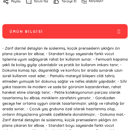
Karşılaştır
Paylaş
Yorum Yaz
Tavsiye Et
ÜRÜN BILGISI
- Zarif dantel detayları ile süslenmiş, küçük prenseslerin şıklığını ön
plana çıkaran bir elbise; - Standart boyu sayesinde farklı vücut
tiplerine uyum sağlayarak rahat bir kullanım sunar; - Fermuarlı kapama
şekli ile kolay giyilip çıkarılabilir ve pratik bir kullanım imkanı tanır; -
Dokuma kumaş tipi, dayanıklılığı ve konforu bir arada sunarak uzun
süreli kullanım vaat eder; - Pamuklu materyal bileşeni cildi tahriş
etmeden yumuşak bir dokunuş sağlar ve nefes alabilir yapıdadır; - Sıfır
yaka tasarımı ile modern ve sade bir görünüm kazandırırken, rahat
hareket etme olanağı tanır; - Petite koleksiyonunun parçası olarak
tasarlanmış bu elbise, miniklerin zarafetini yansıtır; - Gündüzden
geceye her ortama uygun olarak tasarlanmıştır; şıklığı ve rahatlığı bir
arada sunar.; - Çocuk yaş grubuna özel olarak hazırlanmış olup,
onların ihtiyaçlarına yönelik özelliklerle donatılmıştır.; - Dokuma mat;-
Zarif dantel detayları ile süslenmiş, küçük prenseslerin şıklığını ön
plana çıkaran bir elbise; - Standart boyu sayesinde farklı vücut