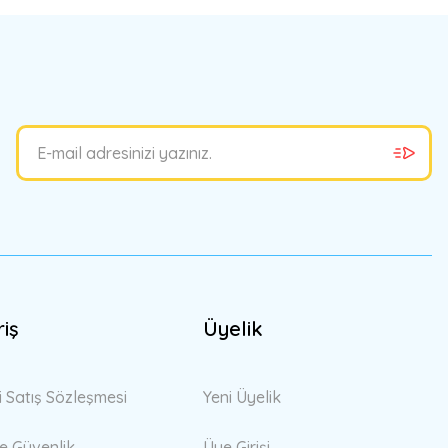
bilirsiniz.
riş
Üyelik
i Satış Sözleşmesi
Yeni Üyelik
 ve Güvenlik
Üye Girişi