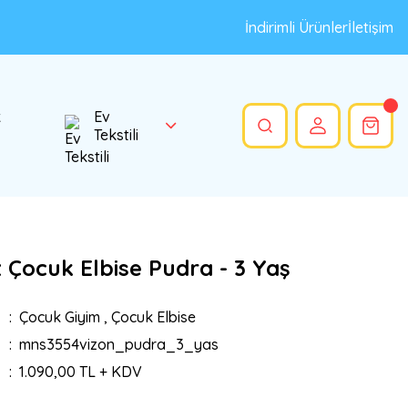
İndirimli Ürünler
İletişim
k
Ev
Tekstili
 Çocuk Elbise Pudra - 3 Yaş
Çocuk Giyim
,
Çocuk Elbise
mns3554vizon_pudra_3_yas
1.090,00 TL + KDV