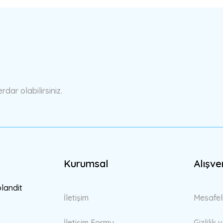
a yetersiz gördüğünüz noktaları öneri formunu kullanarak tarafımıza ilete
Bu ürüne ilk yorumu siz yapın!
Yorum Yaz
ar olabilirsiniz.
Kurumsal
Alışve
Gönder
blandit
İletişim
Mesafel
İletişim Formu
Gizlilik