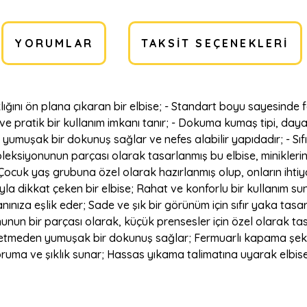
YORUMLAR
TAKSIT SEÇENEKLERI
ıklığını ön plana çıkaran bir elbise; - Standart boyu sayesinde
ir ve pratik bir kullanım imkanı tanır; - Dokuma kumaş tipi, day
 yumuşak bir dokunuş sağlar ve nefes alabilir yapıdadır; - Sı
koleksiyonunun parçası olarak tasarlanmış bu elbise, minikler
 - Çocuk yaş grubuna özel olarak hazırlanmış olup, onların ihtiy
ğıyla dikkat çeken bir elbise; Rahat ve konforlu bir kullanım
ınıza eşlik eder; Sade ve şık bir görünüm için sıfır yaka tasar
unun bir parçası olarak, küçük prensesler için özel olarak tas
ş etmeden yumuşak bir dokunuş sağlar; Fermuarlı kapama şekli
ruma ve şıklık sunar; Hassas yıkama talimatına uyarak elbiseni