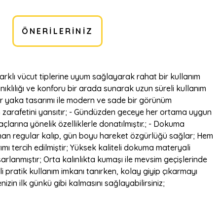
ÖNERILERINIZ
 farklı vücut tiplerine uyum sağlayarak rahat bir kullanım
anıklılığı ve konforu bir arada sunarak uzun süreli kullanım
fır yaka tasarımı ile modern ve sade bir görünüm
in zarafetini yansıtır; - Gündüzden geceye her ortama uygun
açlarına yönelik özelliklerle donatılmıştır.; - Dokuma
 sunan regular kalıp, gün boyu hareket özgürlüğü sağlar; Hem
ımı tercih edilmiştir; Yüksek kaliteli dokuma materyali
arlanmıştır; Orta kalınlıkta kumaşı ile mevsim geçişlerinde
 pratik kullanım imkanı tanırken, kolay giyip çıkarmayı
zin ilk günkü gibi kalmasını sağlayabilirsiniz;