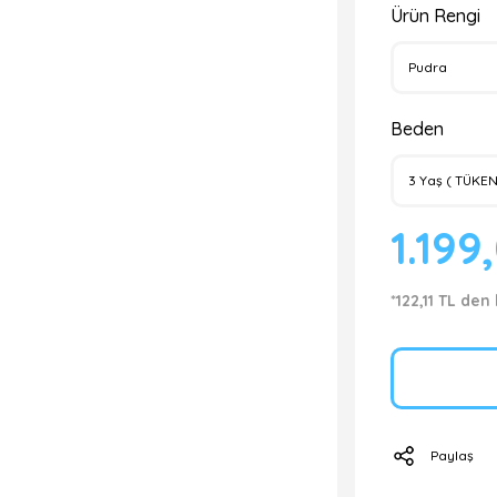
Ürün Rengi
Beden
1.199
*122,11 TL den
Paylaş