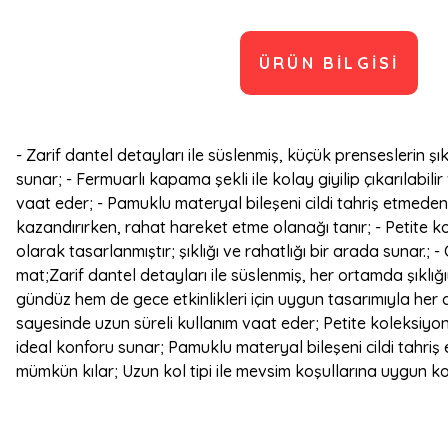
ÜRÜN BILGISI
- Zarif dantel detayları ile süslenmiş, küçük prenseslerin ş
sunar; - Fermuarlı kapama şekli ile kolay giyilip çıkarılabil
vaat eder; - Pamuklu materyal bileşeni cildi tahriş etmeden
kazandırırken, rahat hareket etme olanağı tanır; - Petite 
olarak tasarlanmıştır; şıklığı ve rahatlığı bir arada sunar.;
mat;Zarif dantel detayları ile süslenmiş, her ortamda şıklı
gündüz hem de gece etkinlikleri için uygun tasarımıyla her an
sayesinde uzun süreli kullanım vaat eder; Petite koleksiyon
ideal konforu sunar; Pamuklu materyal bileşeni cildi tahri
mümkün kılar; Uzun kol tipi ile mevsim koşullarına uygun ko