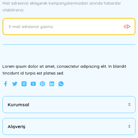
Mail adresinizi ekleyerek kampanyalarımızdan anında haberdar
olabilirsiniz.
Ürün resmi kalitesiz, bozuk veya görüntülenemiyor.
Ürün açıklamasında eksik bilgiler bulunuyor.
Ürün bilgilerinde hatalar bulunuyor.
Ürün fiyatı diğer sitelerden daha pahalı.
Bu ürüne benzer farklı alternatifler olmalı.
Lorem ipsum dolor sit amet, consectetur adipiscing elit. In blandit
tincidunt id turpis est platea sed.
Gönder
Kurumsal
Alışveriş