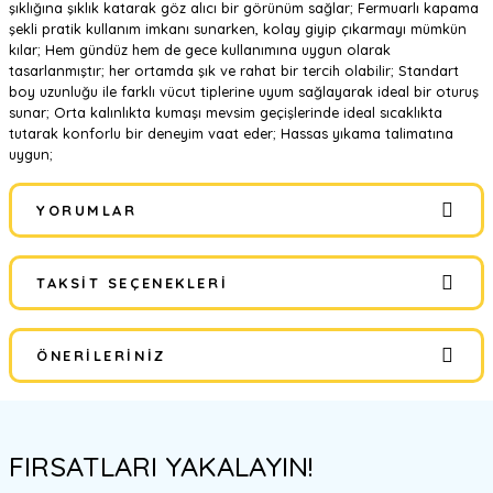
şıklığına şıklık katarak göz alıcı bir görünüm sağlar; Fermuarlı kapama
şekli pratik kullanım imkanı sunarken, kolay giyip çıkarmayı mümkün
kılar; Hem gündüz hem de gece kullanımına uygun olarak
tasarlanmıştır; her ortamda şık ve rahat bir tercih olabilir; Standart
boy uzunluğu ile farklı vücut tiplerine uyum sağlayarak ideal bir oturuş
sunar; Orta kalınlıkta kumaşı mevsim geçişlerinde ideal sıcaklıkta
tutarak konforlu bir deneyim vaat eder; Hassas yıkama talimatına
uygun;
YORUMLAR
TAKSIT SEÇENEKLERI
Bu ürüne ilk yorumu siz yapın!
ÖNERILERINIZ
Yorum Yaz
Bu ürünün fiyat bilgisi, resim, ürün açıklamalarında ve diğer
konularda yetersiz gördüğünüz noktaları öneri formunu kullanarak
FIRSATLARI YAKALAYIN!
tarafımıza iletebilirsiniz.
Görüş ve önerileriniz için teşekkür ederiz.