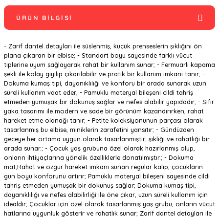
ÜRÜN BILGISI
- Zarif dantel detayları ile süslenmiş, küçük prenseslerin şıklığını ön
plana çıkaran bir elbise; - Standart boyu sayesinde farklı vücut
tiplerine uyum sağlayarak rahat bir kullanım sunar; - Fermuarlı kapama
şekli ile kolay giyilip çıkarılabilir ve pratik bir kullanım imkanı tanır; -
Dokuma kumaş tipi, dayanıklılığı ve konforu bir arada sunarak uzun
süreli kullanım vaat eder; - Pamuklu materyal bileşeni cildi tahriş
etmeden yumuşak bir dokunuş sağlar ve nefes alabilir yapıdadır; - Sıfır
yaka tasarımı ile modern ve sade bir görünüm kazandırırken, rahat
hareket etme olanağı tanır; - Petite koleksiyonunun parçası olarak
tasarlanmış bu elbise, miniklerin zarafetini yansıtır; - Gündüzden
geceye her ortama uygun olarak tasarlanmıştır; şıklığı ve rahatlığı bir
arada sunar.; - Çocuk yaş grubuna özel olarak hazırlanmış olup,
onların ihtiyaçlarına yönelik özelliklerle donatılmıştır.; - Dokuma
mat;Rahat ve özgür hareket imkanı sunan regular kalıp, çocukların
gün boyu konforunu artırır; Pamuklu materyal bileşeni sayesinde cildi
tahriş etmeden yumuşak bir dokunuş sağlar; Dokuma kumaş tipi,
dayanıklılığı ve nefes alabilirliği ile öne çıkar, uzun süreli kullanım için
idealdir; Çocuklar için özel olarak tasarlanmış yaş grubu, onların vücut
hatlarına uygunluk gösterir ve rahatlık sunar; Zarif dantel detayları ile