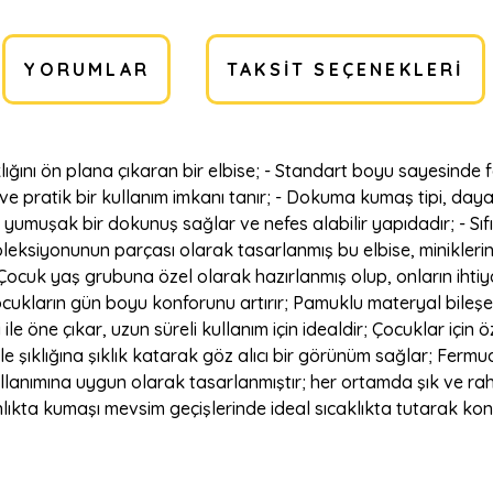
YORUMLAR
TAKSIT SEÇENEKLERI
ıklığını ön plana çıkaran bir elbise; - Standart boyu sayesinde
ir ve pratik bir kullanım imkanı tanır; - Dokuma kumaş tipi, day
 yumuşak bir dokunuş sağlar ve nefes alabilir yapıdadır; - Sı
koleksiyonunun parçası olarak tasarlanmış bu elbise, minikler
 - Çocuk yaş grubuna özel olarak hazırlanmış olup, onların ihtiy
cukların gün boyu konforunu artırır; Pamuklu materyal bileş
 ile öne çıkar, uzun süreli kullanım için idealdir; Çocuklar içi
ile şıklığına şıklık katarak göz alıcı bir görünüm sağlar; Fer
nımına uygun olarak tasarlanmıştır; her ortamda şık ve rahat b
ınlıkta kumaşı mevsim geçişlerinde ideal sıcaklıkta tutarak k