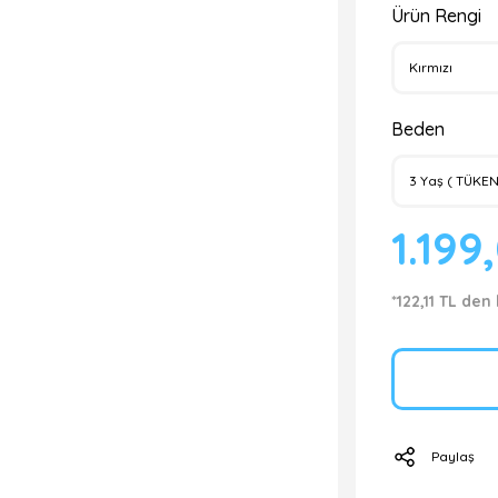
Ürün Rengi
Beden
1.199
*122,11 TL den
Paylaş