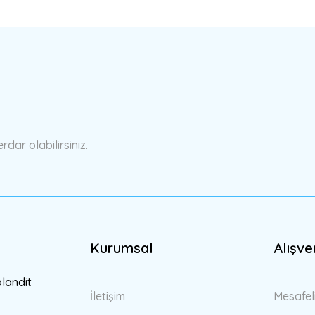
a yetersiz gördüğünüz noktaları öneri formunu kullanarak tarafımıza ilete
Bu ürüne ilk yorumu siz yapın!
Yorum Yaz
ar olabilirsiniz.
Kurumsal
Alışve
Gönder
blandit
İletişim
Mesafel