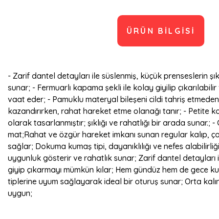
ÜRÜN BILGISI
- Zarif dantel detayları ile süslenmiş, küçük prenseslerin ş
sunar; - Fermuarlı kapama şekli ile kolay giyilip çıkarılabil
vaat eder; - Pamuklu materyal bileşeni cildi tahriş etmeden
kazandırırken, rahat hareket etme olanağı tanır; - Petite 
olarak tasarlanmıştır; şıklığı ve rahatlığı bir arada sunar.;
mat;Rahat ve özgür hareket imkanı sunan regular kalıp, ço
sağlar; Dokuma kumaş tipi, dayanıklılığı ve nefes alabilirliği
uygunluk gösterir ve rahatlık sunar; Zarif dantel detayları 
giyip çıkarmayı mümkün kılar; Hem gündüz hem de gece kulla
tiplerine uyum sağlayarak ideal bir oturuş sunar; Orta kal
uygun;