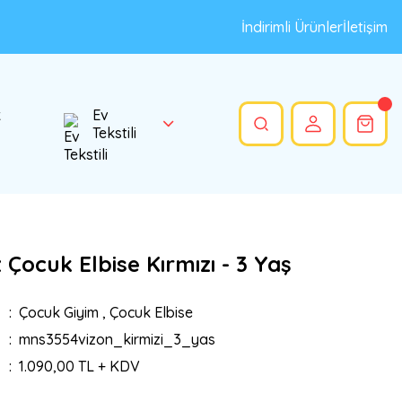
İndirimli Ürünler
İletişim
k
Ev
Tekstili
 Çocuk Elbise Kırmızı - 3 Yaş
Çocuk Giyim
,
Çocuk Elbise
mns3554vizon_kirmizi_3_yas
1.090,00 TL + KDV