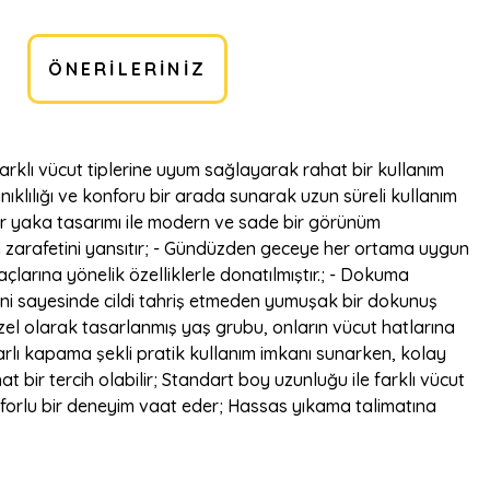
ÖNERILERINIZ
 farklı vücut tiplerine uyum sağlayarak rahat bir kullanım
anıklılığı ve konforu bir arada sunarak uzun süreli kullanım
fır yaka tasarımı ile modern ve sade bir görünüm
in zarafetini yansıtır; - Gündüzden geceye her ortama uygun
açlarına yönelik özelliklerle donatılmıştır.; - Dokuma
eni sayesinde cildi tahriş etmeden yumuşak bir dokunuş
n özel olarak tasarlanmış yaş grubu, onların vücut hatlarına
muarlı kapama şekli pratik kullanım imkanı sunarken, kolay
ir tercih olabilir; Standart boy uzunluğu ile farklı vücut
onforlu bir deneyim vaat eder; Hassas yıkama talimatına